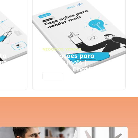
NEGÓCIOS
,
VENDAS
ta
Faça ações para
pts
vender mais |
Prompts ChatGPT
ACESSAR