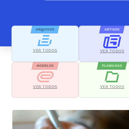
ARQUIVOS
ARTIGOS
VER TODOS
VER TODOS
MODELOS
PLANILHAS
VER TODOS
VER TODOS