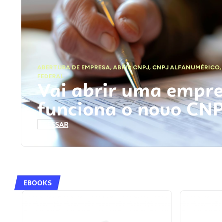
ABERTURA DE EMPRESA
,
ABRIR CNPJ
,
CNPJ ALFANUMÉRICO
FEDERAL
Vai abrir uma empr
funciona o novo CN
ACESSAR
EBOOKS