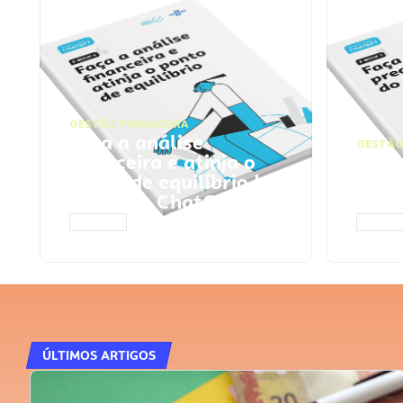
GESTÃO FINANCEIRA
Faça a análise
GESTÃO
financeira e atinja o
Faça
ponto de equilíbrio |
seu 
Prompts ChatGPT
Cha
ACESSAR
ACESS
ÚLTIMOS ARTIGOS