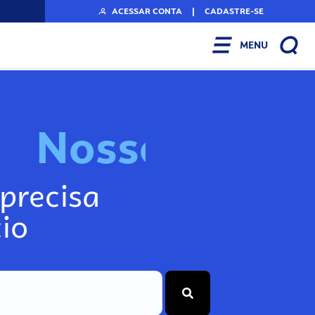
ACESSAR CONTA
|
CADASTRE-SE
MENU
N
o
s
s
o
s
I
n
f
o
g
precisa
io