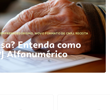
,
EMPREENDEDORISMO
,
NOVO FORMATO DE CNPJ
,
RECEITA
esa? Entenda como
PJ Alfanumérico