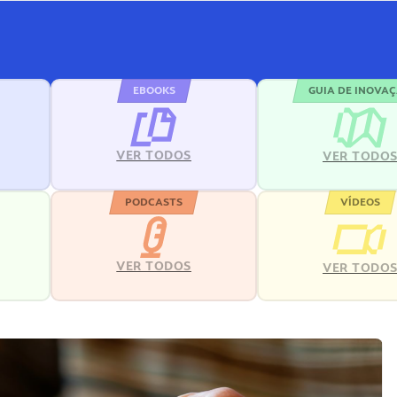
EBOOKS
GUIA DE INOVA
VER TODOS
VER TODO
PODCASTS
VÍDEOS
VER TODOS
VER TODO