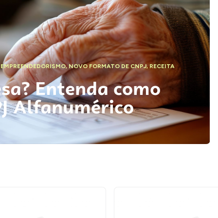
,
EMPREENDEDORISMO
,
NOVO FORMATO DE CNPJ
,
RECEITA
esa? Entenda como
PJ Alfanumérico