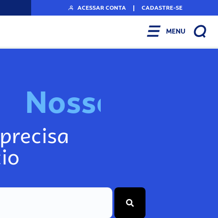
ACESSAR CONTA
|
CADASTRE-SE
MENU
N
o
s
s
o
s
I
n
f
o
g
precisa
io