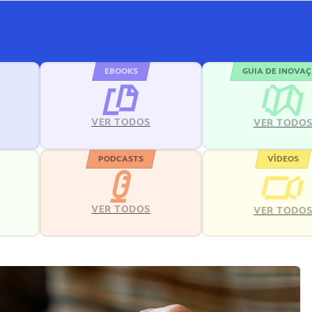
EBOOKS
GUIA DE INOVA
VER TODOS
VER TODO
PODCASTS
VÍDEOS
VER TODOS
VER TODO