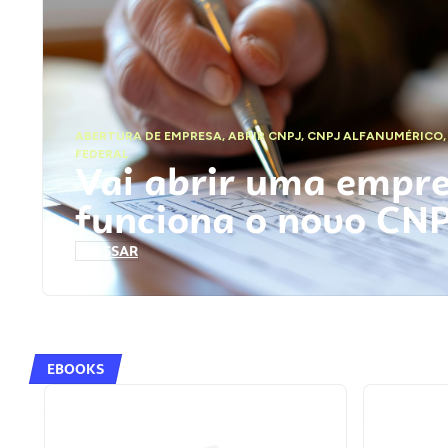
ABERTURA DE EMPRESA
,
ABRIR CNPJ
,
CNPJ ALFANUMÉRICO
FEDERAL
Vai abrir uma empr
funciona o novo CN
ACESSAR
EBOOKS