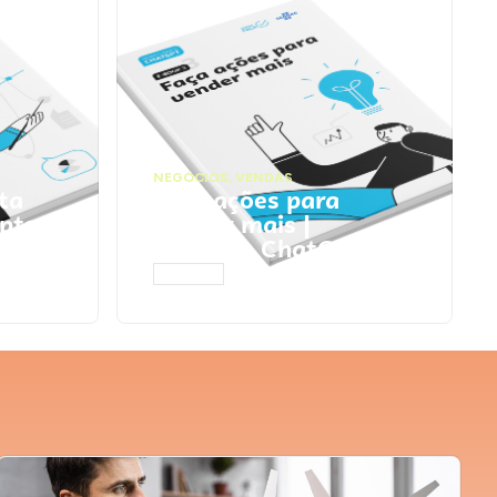
NEGÓCIOS
,
VENDAS
ta
Faça ações para
pts
vender mais |
Prompts ChatGPT
ACESSAR