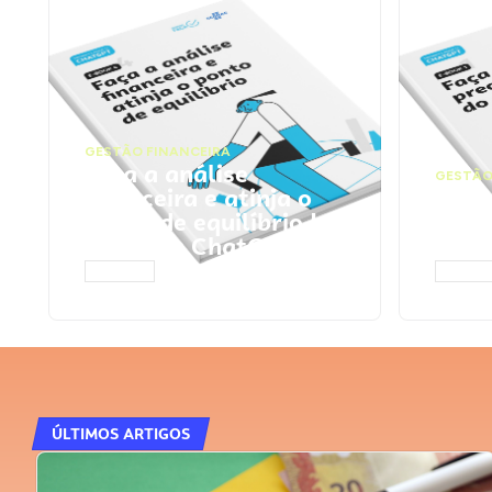
GESTÃO FINANCEIRA
Faça a análise
GESTÃO
financeira e atinja o
Faça
ponto de equilíbrio |
seu 
Prompts ChatGPT
Cha
ACESSAR
ACESS
ÚLTIMOS ARTIGOS