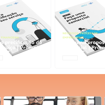
NEGÓCIOS
,
PROCESSOS
 FINANCEIRA
EMPRESARIAIS
 a precificação do
Faça uma propos
serviço | Prompts
comercial | Prom
tGPT
ChatGPT
AR
ACESSAR