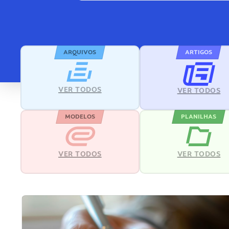
ARQUIVOS
ARTIGOS
VER TODOS
VER TODOS
MODELOS
PLANILHAS
VER TODOS
VER TODOS