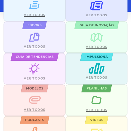
VER TODOS
VER TODOS
EBOOKS
GUIA DE INOVAÇÃO
VER TODOS
VER TODOS
GUIA DE TENDÊNCIAS
IMPULSIONA
VER TODOS
VER TODOS
MODELOS
PLANILHAS
VER TODOS
VER TODOS
PODCASTS
VÍDEOS