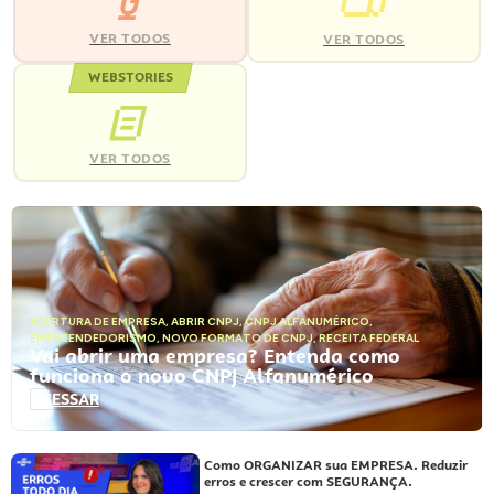
VER TODOS
VER TODOS
WEBSTORIES
VER TODOS
ABERTURA DE EMPRESA
,
ABRIR CNPJ
,
CNPJ ALFANUMÉRICO
,
EMPREENDEDORISMO
,
NOVO FORMATO DE CNPJ
,
RECEITA FEDERAL
Vai abrir uma empresa? Entenda como
funciona o novo CNPJ Alfanumérico
ACESSAR
Como ORGANIZAR sua EMPRESA. Reduzir
erros e crescer com SEGURANÇA.