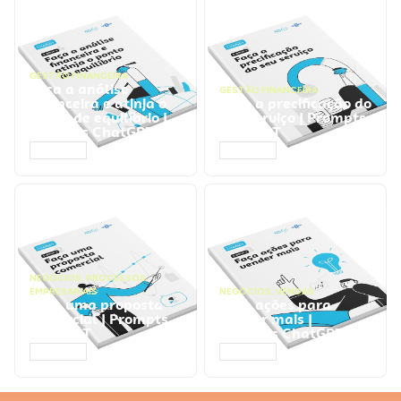
GESTÃO FINANCEIRA
Faça a análise
GESTÃO FINANCEIRA
financeira e atinja o
Faça a precificação do
ponto de equilíbrio |
seu serviço | Prompts
Prompts ChatGPT
ChatGPT
ACESSAR
ACESSAR
NEGÓCIOS
,
PROCESSOS
EMPRESARIAIS
NEGÓCIOS
,
VENDAS
Faça uma proposta
Faça ações para
comercial | Prompts
vender mais |
ChatGPT
Prompts ChatGPT
ACESSAR
ACESSAR