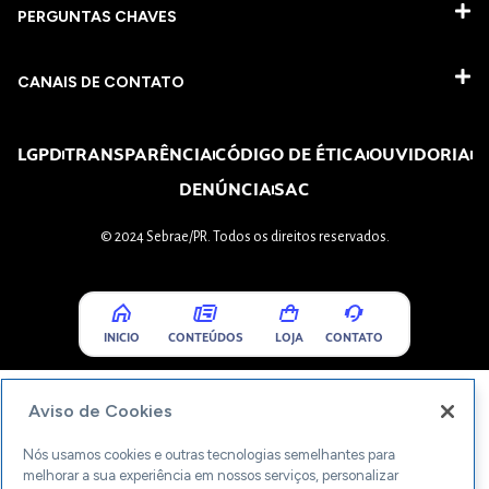
PERGUNTAS CHAVES​
CANAIS DE CONTATO
LGPD
TRANSPARÊNCIA
CÓDIGO DE ÉTICA
OUVIDORIA
DENÚNCIA
SAC
© 2024 Sebrae/PR. Todos os direitos reservados.
INICIO
CONTEÚDOS
LOJA
CONTATO
Aviso de Cookies
Nós usamos cookies e outras tecnologias semelhantes para
melhorar a sua experiência em nossos serviços, personalizar