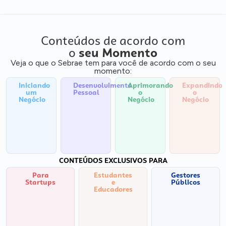
Conteúdos de acordo com
o
seu Momento
Veja o que o Sebrae tem para você de acordo com o seu
momento:
Iniciando
Desenvolvimento
Aprimorando
Expandindo
um
Pessoal
o
o
Negócio
Negócio
Negócio
CONTEÚDOS EXCLUSIVOS PARA
Para
Estudantes
Gestores
Startups
e
Públicos
Educadores