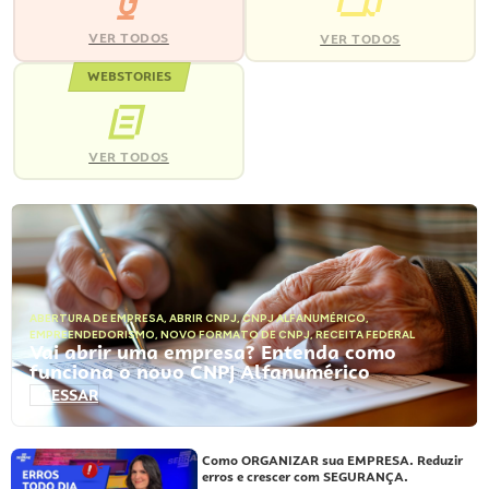
VER TODOS
VER TODOS
WEBSTORIES
VER TODOS
ABERTURA DE EMPRESA
,
ABRIR CNPJ
,
CNPJ ALFANUMÉRICO
,
EMPREENDEDORISMO
,
NOVO FORMATO DE CNPJ
,
RECEITA FEDERAL
Vai abrir uma empresa? Entenda como
funciona o novo CNPJ Alfanumérico
ACESSAR
Como ORGANIZAR sua EMPRESA. Reduzir
erros e crescer com SEGURANÇA.