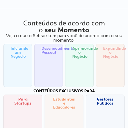
Conteúdos de acordo com
o
seu Momento
Veja o que o Sebrae tem para você de acordo com o seu
momento:
Iniciando
Desenvolvimento
Aprimorando
Expandindo
um
Pessoal
o
o
Negócio
Negócio
Negócio
CONTEÚDOS EXCLUSIVOS PARA
Para
Estudantes
Gestores
Startups
e
Públicos
Educadores