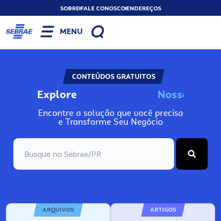
SOBRE
FALE CONOSCO
ENDEREÇOS
MENU
CONTEÚDOS GRATUITOS
Explore
N
o
s
s
o
s
I
n
f
o
Encontre a solução que você precisa
e Transforme Seu Negócio
ARQUIVOS
ARTIGOS