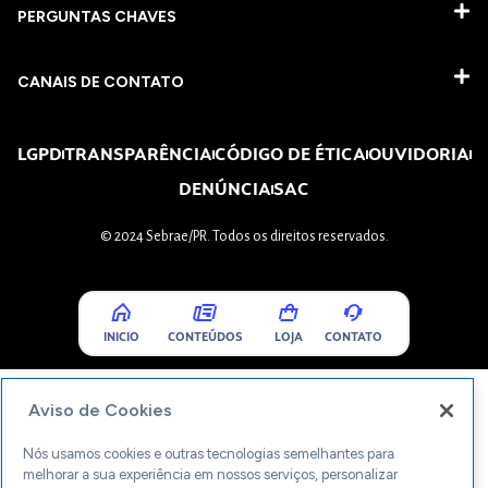
PERGUNTAS CHAVES​
CANAIS DE CONTATO
LGPD
TRANSPARÊNCIA
CÓDIGO DE ÉTICA
OUVIDORIA
DENÚNCIA
SAC
© 2024 Sebrae/PR. Todos os direitos reservados.
INICIO
CONTEÚDOS
LOJA
CONTATO
Aviso de Cookies
Nós usamos cookies e outras tecnologias semelhantes para
melhorar a sua experiência em nossos serviços, personalizar