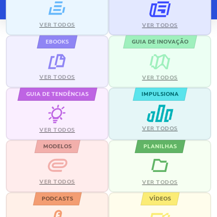
VER TODOS
VER TODOS
EBOOKS
GUIA DE INOVAÇÃO
VER TODOS
VER TODOS
GUIA DE TENDÊNCIAS
IMPULSIONA
VER TODOS
VER TODOS
MODELOS
PLANILHAS
VER TODOS
VER TODOS
PODCASTS
VÍDEOS