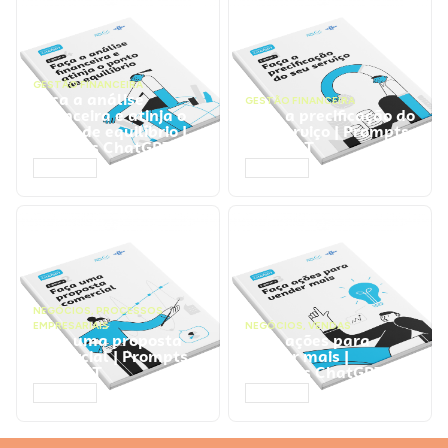
GESTÃO FINANCEIRA
Faça a análise
GESTÃO FINANCEIRA
financeira e atinja o
Faça a precificação do
ponto de equilíbrio |
seu serviço | Prompts
Prompts ChatGPT
ChatGPT
ACESSAR
ACESSAR
NEGÓCIOS
,
PROCESSOS
EMPRESARIAIS
NEGÓCIOS
,
VENDAS
Faça uma proposta
Faça ações para
comercial | Prompts
vender mais |
ChatGPT
Prompts ChatGPT
ACESSAR
ACESSAR