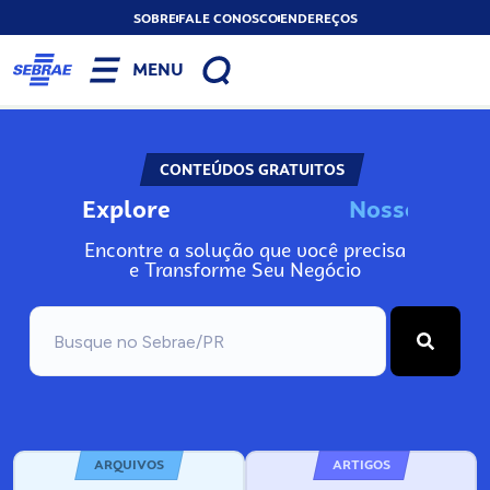
SOBRE
FALE CONOSCO
ENDEREÇOS
MENU
CONTEÚDOS GRATUITOS
Explore
N
o
s
s
o
s
A
Encontre a solução que você precisa
e Transforme Seu Negócio
ARQUIVOS
ARTIGOS