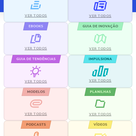
VER TODOS
VER TODOS
EBOOKS
GUIA DE INOVAÇÃO
VER TODOS
VER TODOS
GUIA DE TENDÊNCIAS
IMPULSIONA
VER TODOS
VER TODOS
MODELOS
PLANILHAS
VER TODOS
VER TODOS
PODCASTS
VÍDEOS