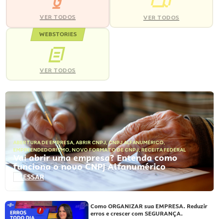
VER TODOS
VER TODOS
WEBSTORIES
VER TODOS
ABERTURA DE EMPRESA
,
ABRIR CNPJ
,
CNPJ ALFANUMÉRICO
,
EMPREENDEDORISMO
,
NOVO FORMATO DE CNPJ
,
RECEITA FEDERAL
Vai abrir uma empresa? Entenda como
funciona o novo CNPJ Alfanumérico
ACESSAR
Como ORGANIZAR sua EMPRESA. Reduzir
erros e crescer com SEGURANÇA.