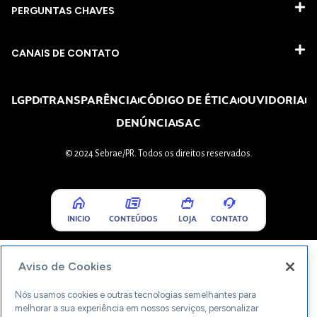
PERGUNTAS CHAVES​
CANAIS DE CONTATO
LGPD
TRANSPARÊNCIA
CÓDIGO DE ÉTICA
OUVIDORIA
DENÚNCIA
SAC
© 2024 Sebrae/PR. Todos os direitos reservados.
INICIO
CONTEÚDOS
LOJA
CONTATO
Aviso de Cookies
Nós usamos cookies e outras tecnologias semelhantes para
melhorar a sua experiência em nossos serviços, personalizar