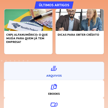
ÚLTIMOS ARTIGOS
MÉRICO: O QUE
DICAS PARA OBTER CRÉDITO
FAÇA A DIFERENÇ
UEM JÁ TEM
SUSTENTÁVEL, SE
INOVADOR
ARQUIVOS
EBOOKS