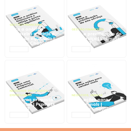
GESTÃO FINANCEIRA
Faça a análise
GESTÃO FINANCEIRA
financeira e atinja o
Faça a precificação do
ponto de equilíbrio |
seu serviço | Prompts
Prompts ChatGPT
ChatGPT
ACESSAR
ACESSAR
NEGÓCIOS
,
PROCESSOS
EMPRESARIAIS
NEGÓCIOS
,
VENDAS
Faça uma proposta
Faça ações para
comercial | Prompts
vender mais |
ChatGPT
Prompts ChatGPT
ACESSAR
ACESSAR