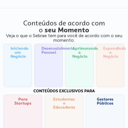
Conteúdos de acordo com
o
seu Momento
Veja o que o Sebrae tem para você de acordo com o seu
momento:
Iniciando
Desenvolvimento
Aprimorando
Expandindo
um
Pessoal
o
o
Negócio
Negócio
Negócio
CONTEÚDOS EXCLUSIVOS PARA
Para
Estudantes
Gestores
Startups
e
Públicos
Educadores