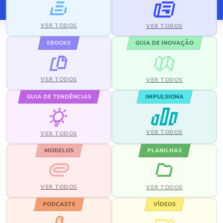
VER TODOS
VER TODOS
EBOOKS
GUIA DE INOVAÇÃO
VER TODOS
VER TODOS
GUIA DE TENDÊNCIAS
IMPULSIONA
VER TODOS
VER TODOS
MODELOS
PLANILHAS
VER TODOS
VER TODOS
PODCASTS
VÍDEOS