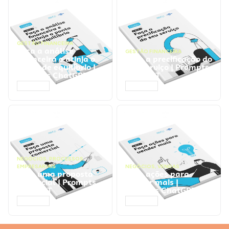
GESTÃO FINANCEIRA
Faça a análise
GESTÃO FINANCEIRA
financeira e atinja o
Faça a precificação do
ponto de equilíbrio |
seu serviço | Prompts
Prompts ChatGPT
ChatGPT
ACESSAR
ACESSAR
NEGÓCIOS
,
PROCESSOS
EMPRESARIAIS
NEGÓCIOS
,
VENDAS
Faça uma proposta
Faça ações para
comercial | Prompts
vender mais |
ChatGPT
Prompts ChatGPT
ACESSAR
ACESSAR