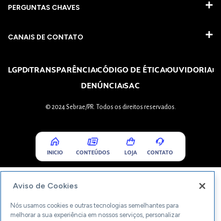
PERGUNTAS CHAVES​
CANAIS DE CONTATO
LGPD
TRANSPARÊNCIA
CÓDIGO DE ÉTICA
OUVIDORIA
DENÚNCIA
SAC
© 2024 Sebrae/PR. Todos os direitos reservados.
INICIO
CONTEÚDOS
LOJA
CONTATO
Aviso de Cookies
Nós usamos cookies e outras tecnologias semelhantes para
melhorar a sua experiência em nossos serviços, personalizar