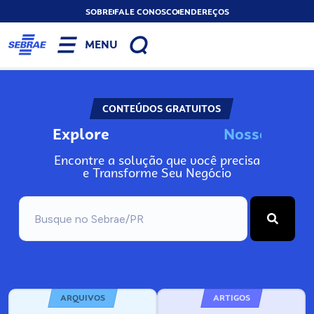
SOBRE
FALE CONOSCO
ENDEREÇOS
MENU
CONTEÚDOS GRATUITOS
Explore
N
o
s
s
o
s
I
n
f
Encontre a solução que você precisa
e Transforme Seu Negócio
ARQUIVOS
ARTIGOS