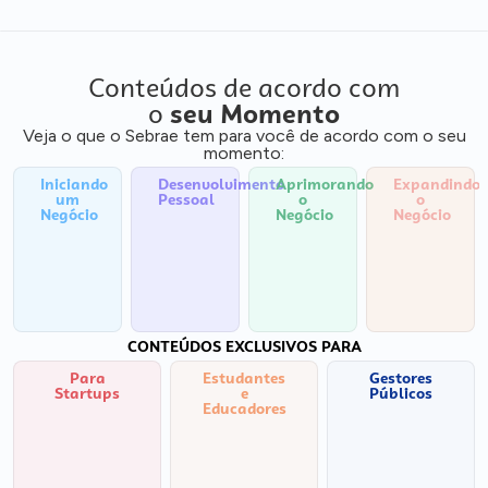
Conteúdos de acordo com
o
seu Momento
Veja o que o Sebrae tem para você de acordo com o seu
momento:
Iniciando
Desenvolvimento
Aprimorando
Expandindo
um
Pessoal
o
o
Negócio
Negócio
Negócio
CONTEÚDOS EXCLUSIVOS PARA
Para
Estudantes
Gestores
Startups
e
Públicos
Educadores