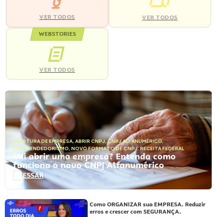
VER TODOS
VER TODOS
WEBSTORIES
VER TODOS
ABERTURA DE EMPRESA
,
ABRIR CNPJ
,
CNPJ ALFANUMÉRICO
,
EMPREENDEDORISMO
,
NOVO FORMATO DE CNPJ
,
RECEITA FEDERAL
Vai abrir uma empresa? Entenda como
funciona o novo CNPJ Alfanumérico
ACESSAR
Como ORGANIZAR sua EMPRESA. Reduzir
erros e crescer com SEGURANÇA.