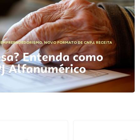
,
EMPREENDEDORISMO
,
NOVO FORMATO DE CNPJ
,
RECEITA
esa? Entenda como
PJ Alfanumérico