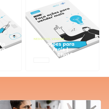
NEGÓCIOS
,
VENDAS
ta
Faça ações para
pts
vender mais |
Prompts ChatGPT
ACESSAR