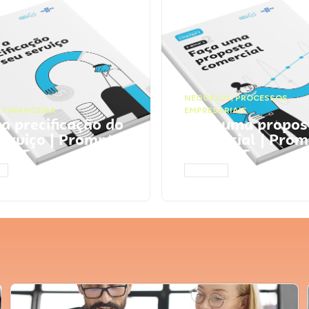
NEGÓCIOS
,
PROCESSOS
 FINANCEIRA
EMPRESARIAIS
 a precificação do
Faça uma propos
serviço | Prompts
comercial | Prom
tGPT
ChatGPT
AR
ACESSAR