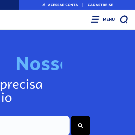
ACESSAR CONTA
|
CADASTRE-SE
MENU
N
o
s
s
o
s
I
n
f
o
g
precisa
io