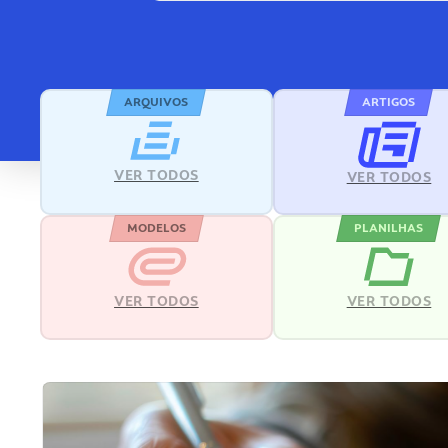
ARQUIVOS
ARTIGOS
VER TODOS
VER TODOS
MODELOS
PLANILHAS
VER TODOS
VER TODOS