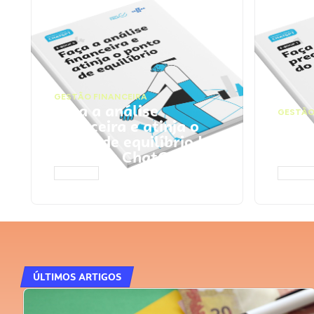
GESTÃO FINANCEIRA
Faça a análise
GESTÃO
financeira e atinja o
Faça
ponto de equilíbrio |
seu 
Prompts ChatGPT
Cha
ACESSAR
ACESS
ÚLTIMOS ARTIGOS