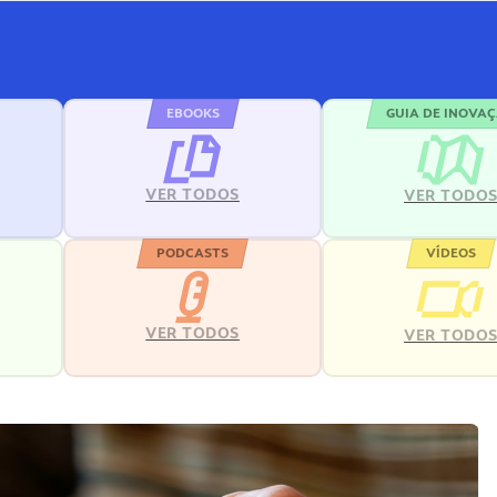
EBOOKS
GUIA DE INOVA
VER TODOS
VER TODO
PODCASTS
VÍDEOS
VER TODOS
VER TODO