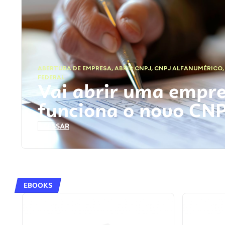
ABERTURA DE EMPRESA
,
ABRIR CNPJ
,
CNPJ ALFANUMÉRICO
FEDERAL
Vai abrir uma empr
funciona o novo CN
ACESSAR
EBOOKS