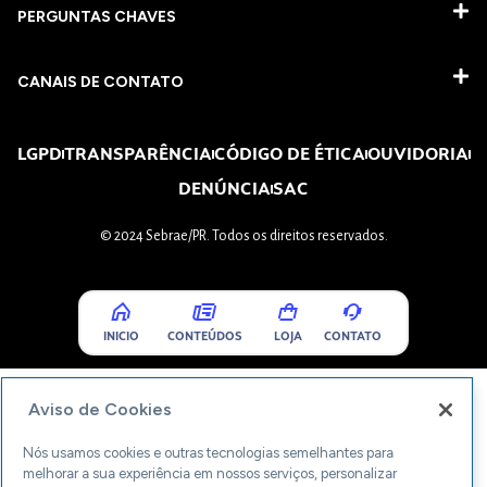
PERGUNTAS CHAVES​
CANAIS DE CONTATO
LGPD
TRANSPARÊNCIA
CÓDIGO DE ÉTICA
OUVIDORIA
DENÚNCIA
SAC
© 2024 Sebrae/PR. Todos os direitos reservados.
INICIO
CONTEÚDOS
LOJA
CONTATO
Aviso de Cookies
Nós usamos cookies e outras tecnologias semelhantes para
melhorar a sua experiência em nossos serviços, personalizar