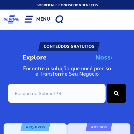
SOBRE
FALE CONOSCO
ENDEREÇOS
MENU
CONTEÚDOS GRATUITOS
Explore
N
o
s
s
o
A
s
n
I
Encontre a solução que você precisa
e Transforme Seu Negócio
ARQUIVOS
ARTIGOS