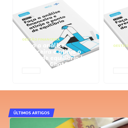
GESTÃO FINANCEIRA
Faça a análise
GESTÃO
financeira e atinja o
Faça
ponto de equilíbrio |
seu 
Prompts ChatGPT
Cha
ACESSAR
ACESS
ÚLTIMOS ARTIGOS