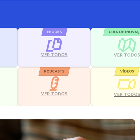
EBOOKS
GUIA DE INOVA
VER TODOS
VER TODO
PODCASTS
VÍDEOS
VER TODOS
VER TODO