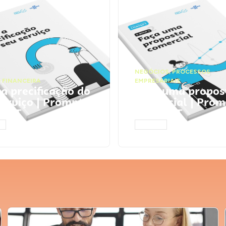
NEGÓCIOS
,
PROCESSOS
 FINANCEIRA
EMPRESARIAIS
 a precificação do
Faça uma propos
serviço | Prompts
comercial | Prom
tGPT
ChatGPT
AR
ACESSAR