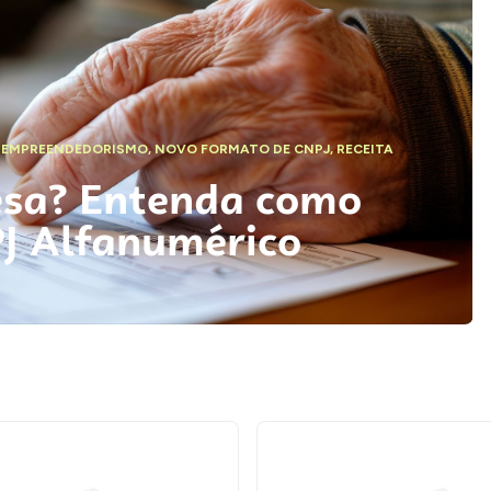
,
EMPREENDEDORISMO
,
NOVO FORMATO DE CNPJ
,
RECEITA
esa? Entenda como
PJ Alfanumérico