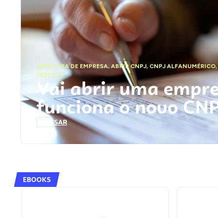
ABERTURA DE EMPRESA
,
ABRIR CNPJ
,
CNPJ ALFANUMÉRICO
FEDERAL
Vai abrir uma empr
funciona o novo CN
ACESSAR
EBOOKS