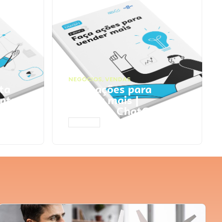
NEGÓCIOS
,
VENDAS
ta
Faça ações para
pts
vender mais |
Prompts ChatGPT
ACESSAR