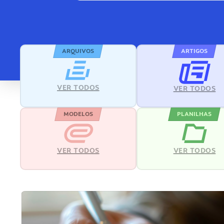
ARQUIVOS
ARTIGOS
VER TODOS
VER TODOS
MODELOS
PLANILHAS
VER TODOS
VER TODOS