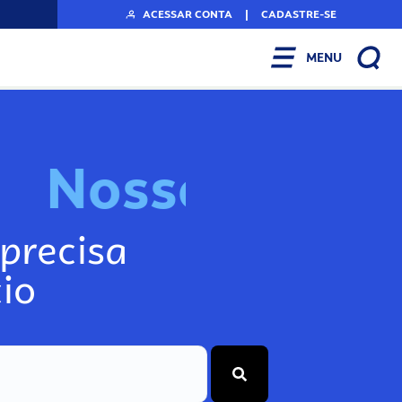
ACESSAR CONTA
|
CADASTRE-SE
MENU
N
o
s
s
o
s
I
n
f
o
g
precisa
io