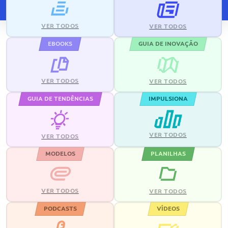
VER TODOS
VER TODOS
EBOOKS
GUIA DE INOVAÇÃO
VER TODOS
VER TODOS
GUIA DE TENDÊNCIAS
IMPULSIONA
VER TODOS
VER TODOS
MODELOS
PLANILHAS
VER TODOS
VER TODOS
PODCASTS
VÍDEOS