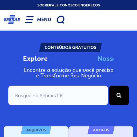
SOBRE
FALE CONOSCO
ENDEREÇOS
MENU
CONTEÚDOS GRATUITOS
Explore
N
o
s
s
o
s
A
n
Encontre a solução que você precisa
e Transforme Seu Negócio
ARQUIVOS
ARTIGOS