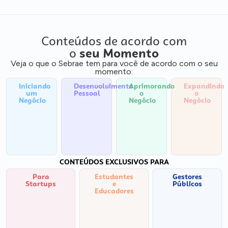
Conteúdos de acordo com
o
seu Momento
Veja o que o Sebrae tem para você de acordo com o seu
momento:
Iniciando
Desenvolvimento
Aprimorando
Expandindo
um
Pessoal
o
o
Negócio
Negócio
Negócio
CONTEÚDOS EXCLUSIVOS PARA
Para
Estudantes
Gestores
Startups
e
Públicos
Educadores