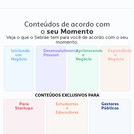
Conteúdos de acordo com
o
seu Momento
Veja o que o Sebrae tem para você de acordo com o seu
momento:
Iniciando
Desenvolvimento
Aprimorando
Expandindo
um
Pessoal
o
o
Negócio
Negócio
Negócio
CONTEÚDOS EXCLUSIVOS PARA
Para
Estudantes
Gestores
Startups
e
Públicos
Educadores