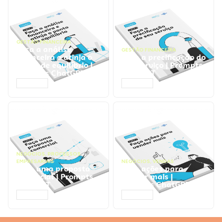
GESTÃO FINANCEIRA
Faça a análise
GESTÃO FINANCEIRA
financeira e atinja o
Faça a precificação do
ponto de equilíbrio |
seu serviço | Prompts
Prompts ChatGPT
ChatGPT
ACESSAR
ACESSAR
NEGÓCIOS
,
PROCESSOS
EMPRESARIAIS
NEGÓCIOS
,
VENDAS
Faça uma proposta
Faça ações para
comercial | Prompts
vender mais |
ChatGPT
Prompts ChatGPT
ACESSAR
ACESSAR