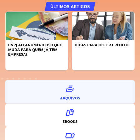
ÚLTIMOS ARTIGOS
UE
DICAS PARA OBTER CRÉDITO
FAÇA A DIFERENÇA: SEJA
SUSTENTÁVEL, SEJA
INOVADOR
ARQUIVOS
EBOOKS