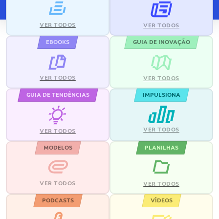
VER TODOS
VER TODOS
EBOOKS
GUIA DE INOVAÇÃO
VER TODOS
VER TODOS
GUIA DE TENDÊNCIAS
IMPULSIONA
VER TODOS
VER TODOS
MODELOS
PLANILHAS
VER TODOS
VER TODOS
PODCASTS
VÍDEOS