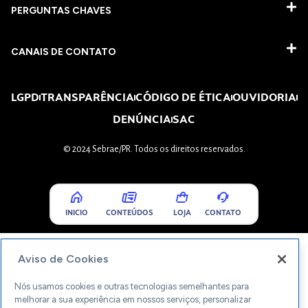
PERGUNTAS CHAVES​
CANAIS DE CONTATO
LGPD
TRANSPARÊNCIA
CÓDIGO DE ÉTICA
OUVIDORIA
DENÚNCIA
SAC
© 2024 Sebrae/PR. Todos os direitos reservados.
INICIO
CONTEÚDOS
LOJA
CONTATO
Aviso de Cookies
Nós usamos cookies e outras tecnologias semelhantes para
melhorar a sua experiência em nossos serviços, personalizar