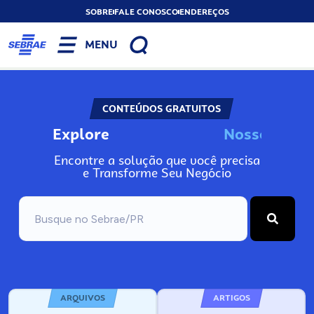
SOBRE
FALE CONOSCO
ENDEREÇOS
MENU
CONTEÚDOS GRATUITOS
Explore
N
o
s
s
o
s
A
Encontre a solução que você precisa
e Transforme Seu Negócio
ARQUIVOS
ARTIGOS