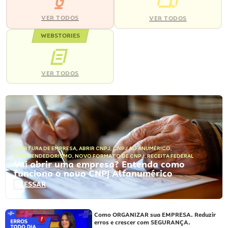
VER TODOS
VER TODOS
WEBSTORIES
VER TODOS
ABERTURA DE EMPRESA
,
ABRIR CNPJ
,
CNPJ ALFANUMÉRICO
,
EMPREENDEDORISMO
,
NOVO FORMATO DE CNPJ
,
RECEITA FEDERAL
Vai abrir uma empresa? Entenda como
funciona o novo CNPJ Alfanumérico
ACESSAR
Como ORGANIZAR sua EMPRESA. Reduzir
erros e crescer com SEGURANÇA.