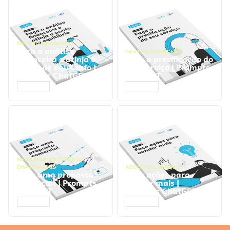
GESTÃO FINANCEIRA
Faça a análise
GESTÃO FINANCEIRA
financeira e atinja o
Faça a precificação do
ponto de equilíbrio |
seu serviço | Prompts
Prompts ChatGPT
ChatGPT
ACESSAR
ACESSAR
NEGÓCIOS
,
PROCESSOS
EMPRESARIAIS
NEGÓCIOS
,
VENDAS
Faça uma proposta
Faça ações para
comercial | Prompts
vender mais |
ChatGPT
Prompts ChatGPT
ACESSAR
ACESSAR