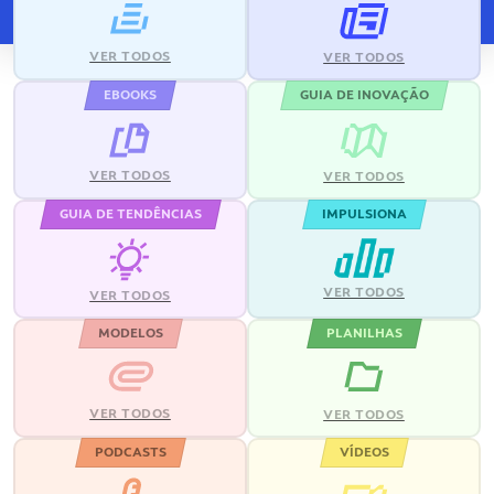
VER TODOS
VER TODOS
EBOOKS
GUIA DE INOVAÇÃO
VER TODOS
VER TODOS
GUIA DE TENDÊNCIAS
IMPULSIONA
VER TODOS
VER TODOS
MODELOS
PLANILHAS
VER TODOS
VER TODOS
PODCASTS
VÍDEOS