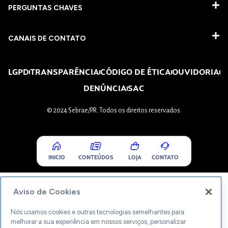
PERGUNTAS CHAVES​
CANAIS DE CONTATO
LGPD
TRANSPARÊNCIA
CÓDIGO DE ÉTICA
OUVIDORIA
DENÚNCIA
SAC
© 2024 Sebrae/PR. Todos os direitos reservados.
INICIO
CONTEÚDOS
LOJA
CONTATO
Aviso de Cookies
Nós usamos cookies e outras tecnologias semelhantes para
melhorar a sua experiência em nossos serviços, personalizar