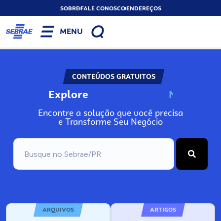
SOBRE
FALE CONOSCO
ENDEREÇOS
MENU
CONTEÚDOS GRATUITOS
Explore
N
o
s
s
o
s
A
Encontre a solução que você precisa
e Transforme Seu Negócio
ARQUIVOS
ARTIGOS