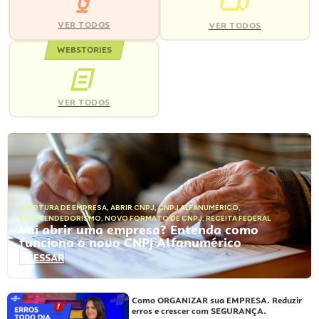
VER TODOS
VER TODOS
WEBSTORIES
VER TODOS
ABERTURA DE EMPRESA
,
ABRIR CNPJ
,
CNPJ ALFANUMÉRICO
,
EMPREENDEDORISMO
,
NOVO FORMATO DE CNPJ
,
RECEITA FEDERAL
Vai abrir uma empresa? Entenda como
funciona o novo CNPJ Alfanumérico
ACESSAR
Como ORGANIZAR sua EMPRESA. Reduzir
erros e crescer com SEGURANÇA.