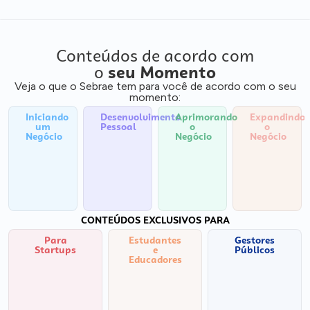
Conteúdos de acordo com
o
seu Momento
Veja o que o Sebrae tem para você de acordo com o seu
momento:
Iniciando
Desenvolvimento
Aprimorando
Expandindo
um
Pessoal
o
o
Negócio
Negócio
Negócio
CONTEÚDOS EXCLUSIVOS PARA
Para
Estudantes
Gestores
Startups
e
Públicos
Educadores