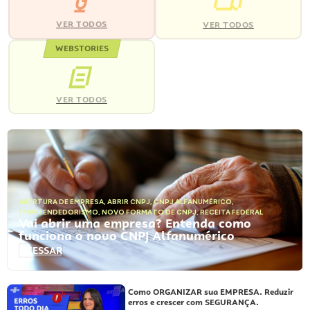
VER TODOS
VER TODOS
WEBSTORIES
VER TODOS
ABERTURA DE EMPRESA
,
ABRIR CNPJ
,
CNPJ ALFANUMÉRICO
,
EMPREENDEDORISMO
,
NOVO FORMATO DE CNPJ
,
RECEITA FEDERAL
Vai abrir uma empresa? Entenda como
funciona o novo CNPJ Alfanumérico
ACESSAR
Como ORGANIZAR sua EMPRESA. Reduzir
erros e crescer com SEGURANÇA.