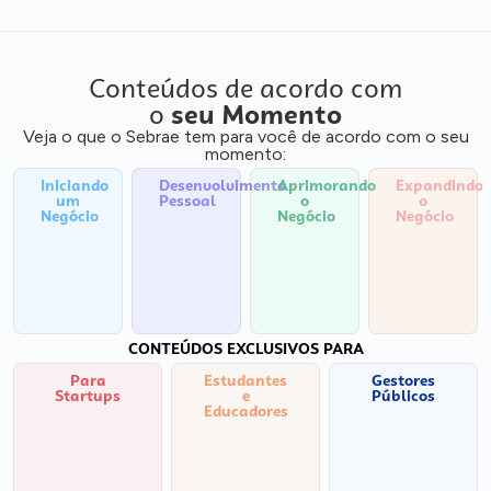
Conteúdos de acordo com
o
seu Momento
Veja o que o Sebrae tem para você de acordo com o seu
momento:
Iniciando
Desenvolvimento
Aprimorando
Expandindo
um
Pessoal
o
o
Negócio
Negócio
Negócio
CONTEÚDOS EXCLUSIVOS PARA
Para
Estudantes
Gestores
Startups
e
Públicos
Educadores