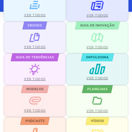
VER TODOS
VER TODOS
EBOOKS
GUIA DE INOVAÇÃO
VER TODOS
VER TODOS
GUIA DE TENDÊNCIAS
IMPULSIONA
VER TODOS
VER TODOS
MODELOS
PLANILHAS
VER TODOS
VER TODOS
PODCASTS
VÍDEOS