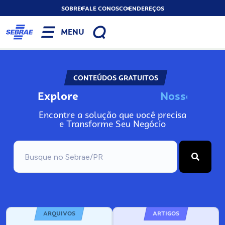
SOBRE
FALE CONOSCO
ENDEREÇOS
MENU
CONTEÚDOS GRATUITOS
Explore
N
o
s
s
A
o
s
n
Encontre a solução que você precisa
e Transforme Seu Negócio
ARQUIVOS
ARTIGOS