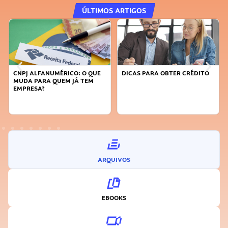
ÚLTIMOS ARTIGOS
QUE
DICAS PARA OBTER CRÉDITO
FAÇA A DIFERENÇA: SEJA
M
SUSTENTÁVEL, SEJA
INOVADOR
ARQUIVOS
EBOOKS