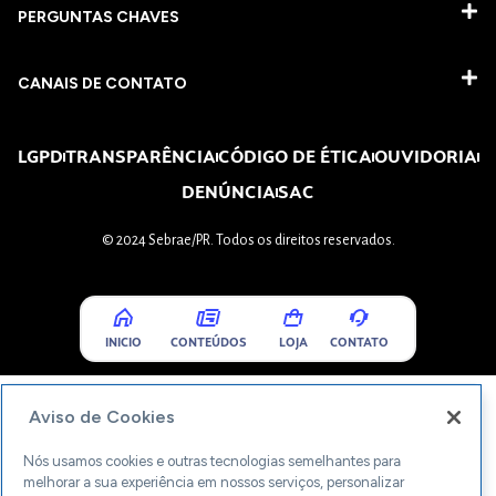
PERGUNTAS CHAVES​
CANAIS DE CONTATO
LGPD
TRANSPARÊNCIA
CÓDIGO DE ÉTICA
OUVIDORIA
DENÚNCIA
SAC
© 2024 Sebrae/PR. Todos os direitos reservados.
INICIO
CONTEÚDOS
LOJA
CONTATO
Aviso de Cookies
Nós usamos cookies e outras tecnologias semelhantes para
melhorar a sua experiência em nossos serviços, personalizar