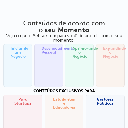
Conteúdos de acordo com
o
seu Momento
Veja o que o Sebrae tem para você de acordo com o seu
momento:
Iniciando
Desenvolvimento
Aprimorando
Expandindo
um
Pessoal
o
o
Negócio
Negócio
Negócio
CONTEÚDOS EXCLUSIVOS PARA
Para
Estudantes
Gestores
Startups
e
Públicos
Educadores