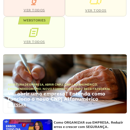
VER TODOS
VER TODOS
WEBSTORIES
VER TODOS
ABERTURA DE EMPRESA
,
ABRIR CNPJ
,
CNPJ ALFANUMÉRICO
,
EMPREENDEDORISMO
,
NOVO FORMATO DE CNPJ
,
RECEITA FEDERAL
Vai abrir uma empresa? Entenda como
funciona o novo CNPJ Alfanumérico
ACESSAR
Como ORGANIZAR sua EMPRESA. Reduzir
erros e crescer com SEGURANÇA.