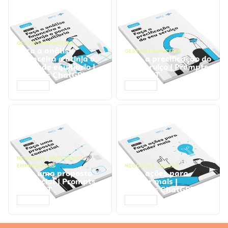
GESTÃO FINANCEIRA
Faça a análise
GESTÃO FINANCEIRA
financeira e atinja o
Faça a precificação do
ponto de equilíbrio |
seu serviço | Prompts
Prompts ChatGPT
ChatGPT
ACESSAR
ACESSAR
NEGÓCIOS
,
PROCESSOS
EMPRESARIAIS
NEGÓCIOS
,
VENDAS
Faça uma proposta
Faça ações para
comercial | Prompts
vender mais |
ChatGPT
Prompts ChatGPT
ACESSAR
ACESSAR