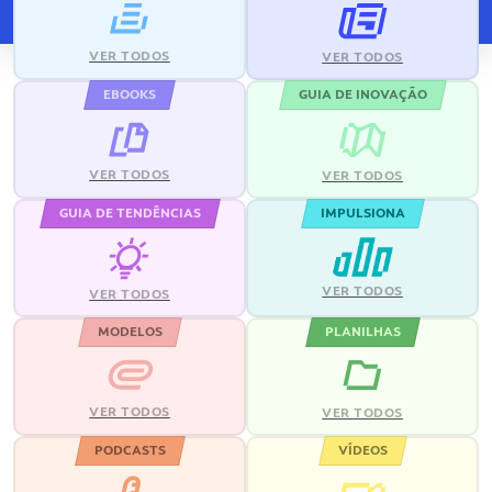
VER TODOS
VER TODOS
EBOOKS
GUIA DE INOVAÇÃO
VER TODOS
VER TODOS
GUIA DE TENDÊNCIAS
IMPULSIONA
VER TODOS
VER TODOS
MODELOS
PLANILHAS
VER TODOS
VER TODOS
PODCASTS
VÍDEOS