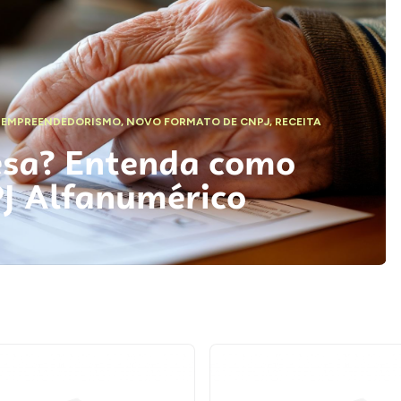
,
EMPREENDEDORISMO
,
NOVO FORMATO DE CNPJ
,
RECEITA
esa? Entenda como
PJ Alfanumérico