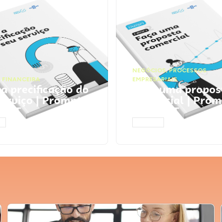
NEGÓCIOS
,
PROCESSOS
 FINANCEIRA
EMPRESARIAIS
 a precificação do
Faça uma propos
serviço | Prompts
comercial | Prom
tGPT
ChatGPT
AR
ACESSAR