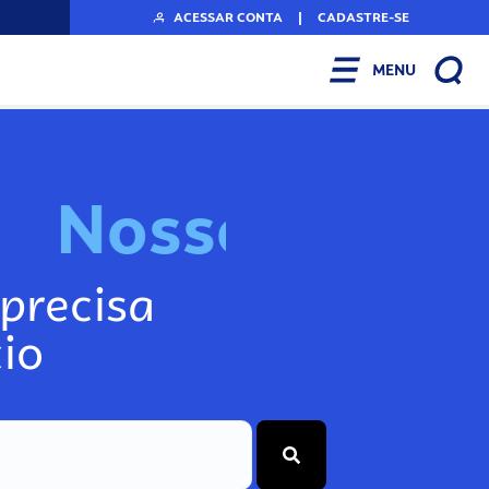
ACESSAR CONTA
|
CADASTRE-SE
MENU
N
o
s
s
o
s
I
n
f
o
g
precisa
io