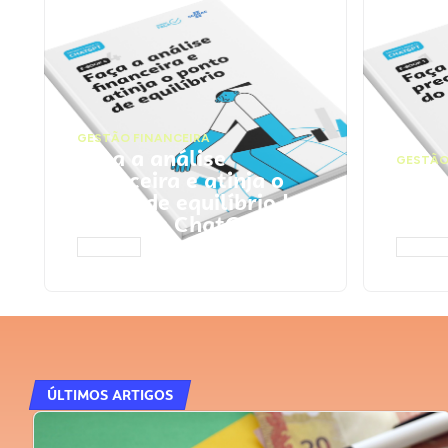
GESTÃO FINANCEIRA
Faça a análise
GESTÃO
financeira e atinja o
Faça
ponto de equilíbrio |
seu 
Prompts ChatGPT
Cha
ACESSAR
ACESS
ÚLTIMOS ARTIGOS