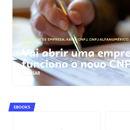
ABERTURA DE EMPRESA
,
ABRIR CNPJ
,
CNPJ ALFANUMÉRICO
FEDERAL
Vai abrir uma empr
funciona o novo CN
ACESSAR
EBOOKS