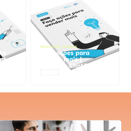
NEGÓCIOS
,
VENDAS
ta
Faça ações para
pts
vender mais |
Prompts ChatGPT
ACESSAR