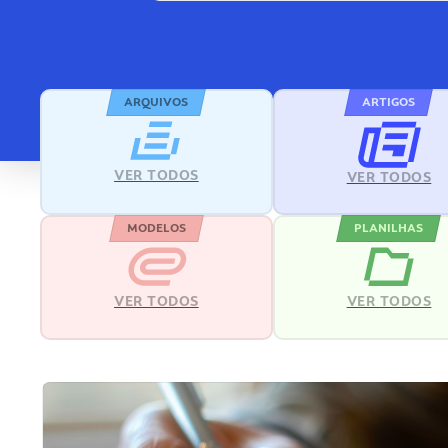
ARQUIVOS
ARTIGOS
VER TODOS
VER TODOS
MODELOS
PLANILHAS
VER TODOS
VER TODOS