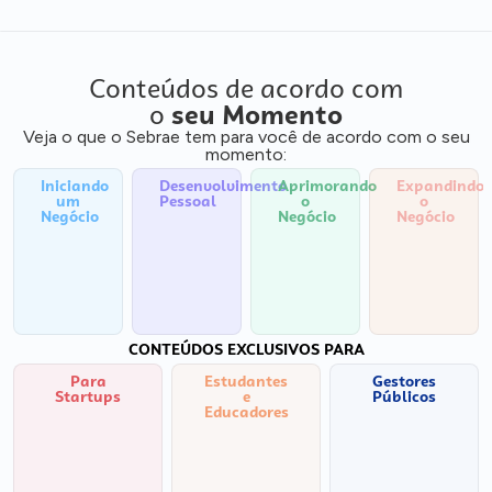
Conteúdos de acordo com
o
seu Momento
Veja o que o Sebrae tem para você de acordo com o seu
momento:
Iniciando
Desenvolvimento
Aprimorando
Expandindo
um
Pessoal
o
o
Negócio
Negócio
Negócio
CONTEÚDOS EXCLUSIVOS PARA
Para
Estudantes
Gestores
Startups
e
Públicos
Educadores