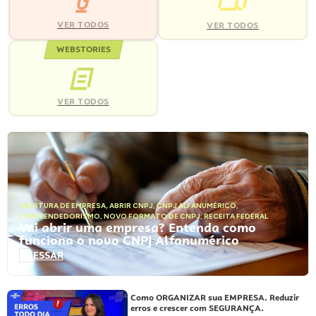
VER TODOS
VER TODOS
WEBSTORIES
VER TODOS
ABERTURA DE EMPRESA
,
ABRIR CNPJ
,
CNPJ ALFANUMÉRICO
,
EMPREENDEDORISMO
,
NOVO FORMATO DE CNPJ
,
RECEITA FEDERAL
Vai abrir uma empresa? Entenda como
funciona o novo CNPJ Alfanumérico
ACESSAR
Como ORGANIZAR sua EMPRESA. Reduzir
erros e crescer com SEGURANÇA.