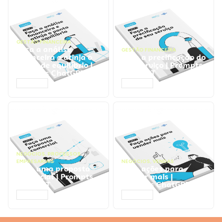
GESTÃO FINANCEIRA
Faça a análise
GESTÃO FINANCEIRA
financeira e atinja o
Faça a precificação do
ponto de equilíbrio |
seu serviço | Prompts
Prompts ChatGPT
ChatGPT
ACESSAR
ACESSAR
NEGÓCIOS
,
PROCESSOS
EMPRESARIAIS
NEGÓCIOS
,
VENDAS
Faça uma proposta
Faça ações para
comercial | Prompts
vender mais |
ChatGPT
Prompts ChatGPT
ACESSAR
ACESSAR