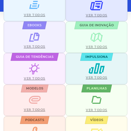
VER TODOS
VER TODOS
EBOOKS
GUIA DE INOVAÇÃO
VER TODOS
VER TODOS
GUIA DE TENDÊNCIAS
IMPULSIONA
VER TODOS
VER TODOS
MODELOS
PLANILHAS
VER TODOS
VER TODOS
PODCASTS
VÍDEOS