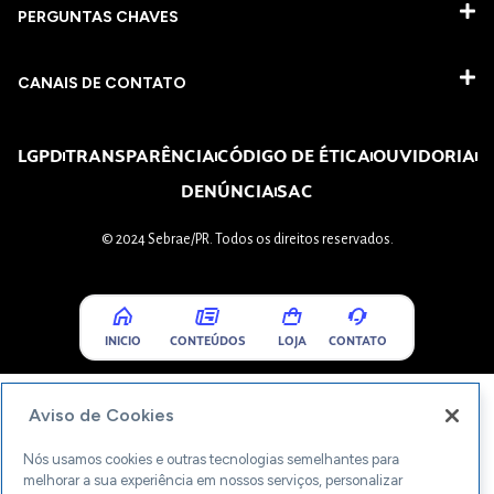
PERGUNTAS CHAVES​
CANAIS DE CONTATO
LGPD
TRANSPARÊNCIA
CÓDIGO DE ÉTICA
OUVIDORIA
DENÚNCIA
SAC
© 2024 Sebrae/PR. Todos os direitos reservados.
INICIO
CONTEÚDOS
LOJA
CONTATO
Aviso de Cookies
Nós usamos cookies e outras tecnologias semelhantes para
melhorar a sua experiência em nossos serviços, personalizar