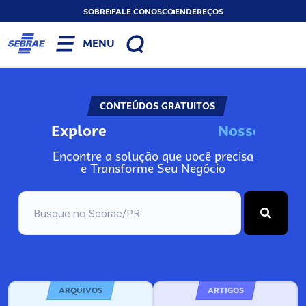
SOBRE
FALE CONOSCO
ENDEREÇOS
MENU
CONTEÚDOS GRATUITOS
Explore
N
o
s
s
o
s
A
n
Encontre a solução que você precisa
e Transforme Seu Negócio
ARQUIVOS
ARTIGOS