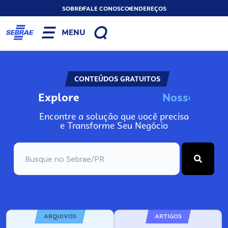
SOBRE
FALE CONOSCO
ENDEREÇOS
MENU
CONTEÚDOS GRATUITOS
Explore
N
o
s
s
o
s
I
n
f
Encontre a solução que você precisa
e Transforme Seu Negócio
ARQUIVOS
ARTIGOS