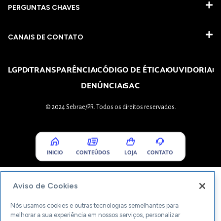
PERGUNTAS CHAVES​
CANAIS DE CONTATO
LGPD
TRANSPARÊNCIA
CÓDIGO DE ÉTICA
OUVIDORIA
DENÚNCIA
SAC
© 2024 Sebrae/PR. Todos os direitos reservados.
INICIO
CONTEÚDOS
LOJA
CONTATO
Aviso de Cookies
Nós usamos cookies e outras tecnologias semelhantes para
melhorar a sua experiência em nossos serviços, personalizar