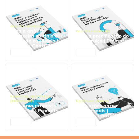
GESTÃO FINANCEIRA
Faça a análise
GESTÃO FINANCEIRA
financeira e atinja o
Faça a precificação do
ponto de equilíbrio |
seu serviço | Prompts
Prompts ChatGPT
ChatGPT
ACESSAR
ACESSAR
NEGÓCIOS
,
PROCESSOS
EMPRESARIAIS
NEGÓCIOS
,
VENDAS
Faça uma proposta
Faça ações para
comercial | Prompts
vender mais |
ChatGPT
Prompts ChatGPT
ACESSAR
ACESSAR