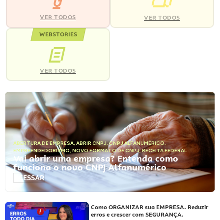
VER TODOS
VER TODOS
WEBSTORIES
VER TODOS
ABERTURA DE EMPRESA
,
ABRIR CNPJ
,
CNPJ ALFANUMÉRICO
,
EMPREENDEDORISMO
,
NOVO FORMATO DE CNPJ
,
RECEITA FEDERAL
Vai abrir uma empresa? Entenda como
funciona o novo CNPJ Alfanumérico
ACESSAR
Como ORGANIZAR sua EMPRESA. Reduzir
erros e crescer com SEGURANÇA.