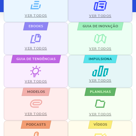
VER TODOS
VER TODOS
EBOOKS
GUIA DE INOVAÇÃO
VER TODOS
VER TODOS
GUIA DE TENDÊNCIAS
IMPULSIONA
VER TODOS
VER TODOS
MODELOS
PLANILHAS
VER TODOS
VER TODOS
PODCASTS
VÍDEOS