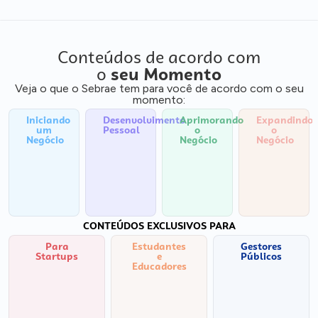
Conteúdos de acordo com
o
seu Momento
Veja o que o Sebrae tem para você de acordo com o seu
momento:
Iniciando
Desenvolvimento
Aprimorando
Expandindo
um
Pessoal
o
o
Negócio
Negócio
Negócio
CONTEÚDOS EXCLUSIVOS PARA
Para
Estudantes
Gestores
Startups
e
Públicos
Educadores