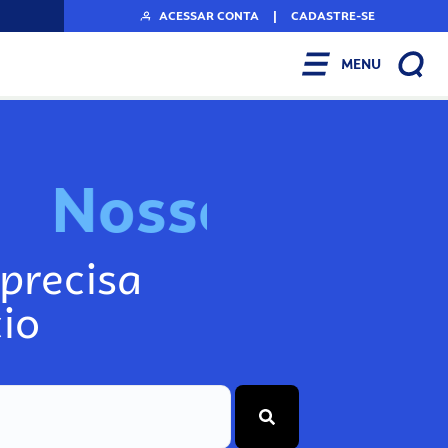
ACESSAR CONTA
|
CADASTRE-SE
MENU
N
o
s
s
o
s
A
r
precisa
io