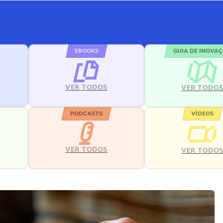
EBOOKS
GUIA DE INOVA
VER TODOS
VER TODO
PODCASTS
VÍDEOS
VER TODOS
VER TODO