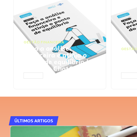
GESTÃO FINANCEIRA
Faça a análise
GESTÃO
financeira e atinja o
Faça
ponto de equilíbrio |
seu 
Prompts ChatGPT
Cha
ACESSAR
ACESS
ÚLTIMOS ARTIGOS