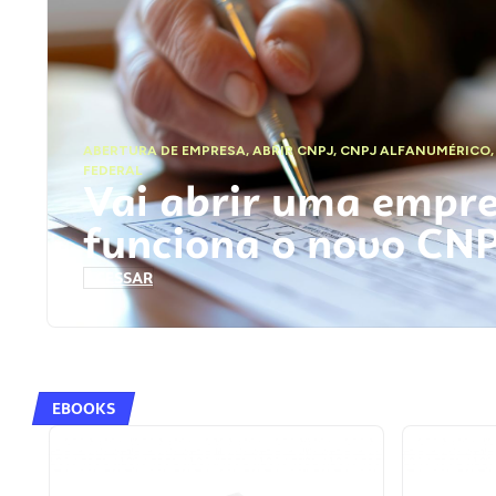
ABERTURA DE EMPRESA
,
ABRIR CNPJ
,
CNPJ ALFANUMÉRICO
FEDERAL
Vai abrir uma empr
funciona o novo CN
ACESSAR
EBOOKS