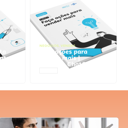
NEGÓCIOS
,
VENDAS
ta
Faça ações para
pts
vender mais |
Prompts ChatGPT
ACESSAR