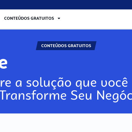
CONTEÚDOS GRATUITOS
CONTEÚDOS GRATUITOS
lore
re a solução que você 
 Transforme Seu Negóc