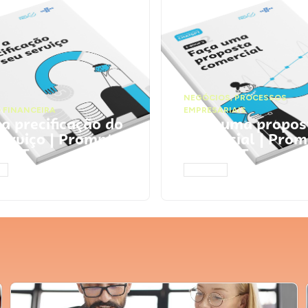
NEGÓCIOS
,
PROCESSOS
 FINANCEIRA
EMPRESARIAIS
 a precificação do
Faça uma propos
serviço | Prompts
comercial | Prom
tGPT
ChatGPT
AR
ACESSAR