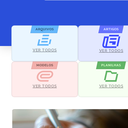
ARQUIVOS
ARTIGOS
VER TODOS
VER TODOS
MODELOS
PLANILHAS
VER TODOS
VER TODOS