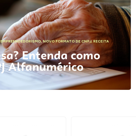
,
EMPREENDEDORISMO
,
NOVO FORMATO DE CNPJ
,
RECEITA
esa? Entenda como
PJ Alfanumérico