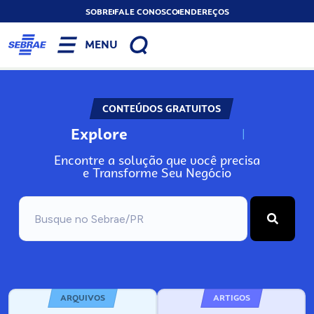
SOBRE
FALE CONOSCO
ENDEREÇOS
MENU
CONTEÚDOS GRATUITOS
Explore
N
o
s
s
o
s
A
Encontre a solução que você precisa
e Transforme Seu Negócio
ARQUIVOS
ARTIGOS