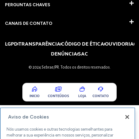
PERGUNTAS CHAVES​
CANAIS DE CONTATO
LGPD
TRANSPARÊNCIA
CÓDIGO DE ÉTICA
OUVIDORIA
DENÚNCIA
SAC
© 2024 Sebrae/PR. Todos os direitos reservados.
INICIO
CONTEÚDOS
LOJA
CONTATO
Aviso de Cookies
Nós usamos cookies e outras tecnologias semelhantes para
melhorar a sua experiência em nossos serviços, personalizar