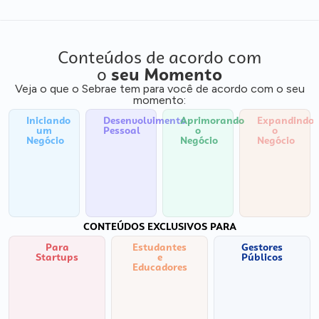
Conteúdos de acordo com
o
seu Momento
Veja o que o Sebrae tem para você de acordo com o seu
momento:
Iniciando
Desenvolvimento
Aprimorando
Expandindo
um
Pessoal
o
o
Negócio
Negócio
Negócio
CONTEÚDOS EXCLUSIVOS PARA
Para
Estudantes
Gestores
Startups
e
Públicos
Educadores