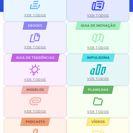
VER TODOS
VER TODOS
EBOOKS
GUIA DE INOVAÇÃO
VER TODOS
VER TODOS
GUIA DE TENDÊNCIAS
IMPULSIONA
VER TODOS
VER TODOS
MODELOS
PLANILHAS
VER TODOS
VER TODOS
PODCASTS
VÍDEOS