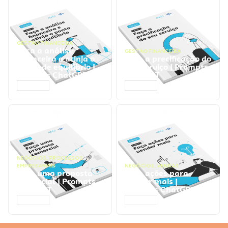
GESTÃO FINANCEIRA
Faça a análise
GESTÃO FINANCEIRA
financeira e atinja o
Faça a precificação do
ponto de equilíbrio |
seu serviço | Prompts
Prompts ChatGPT
ChatGPT
ACESSAR
ACESSAR
NEGÓCIOS
,
PROCESSOS
EMPRESARIAIS
NEGÓCIOS
,
VENDAS
Faça uma proposta
Faça ações para
comercial | Prompts
vender mais |
ChatGPT
Prompts ChatGPT
ACESSAR
ACESSAR