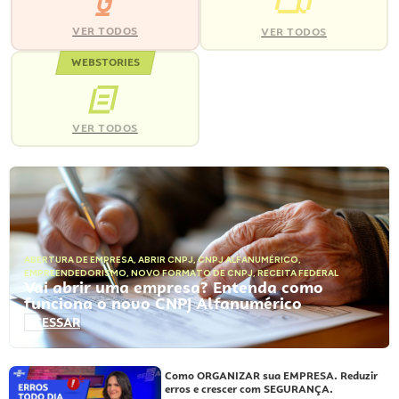
VER TODOS
VER TODOS
WEBSTORIES
VER TODOS
ABERTURA DE EMPRESA
,
ABRIR CNPJ
,
CNPJ ALFANUMÉRICO
,
EMPREENDEDORISMO
,
NOVO FORMATO DE CNPJ
,
RECEITA FEDERAL
Vai abrir uma empresa? Entenda como
funciona o novo CNPJ Alfanumérico
ACESSAR
Como ORGANIZAR sua EMPRESA. Reduzir
erros e crescer com SEGURANÇA.