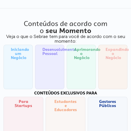
Conteúdos de acordo com
o
seu Momento
Veja o que o Sebrae tem para você de acordo com o seu
momento:
Iniciando
Desenvolvimento
Aprimorando
Expandindo
um
Pessoal
o
o
Negócio
Negócio
Negócio
CONTEÚDOS EXCLUSIVOS PARA
Para
Estudantes
Gestores
Startups
e
Públicos
Educadores