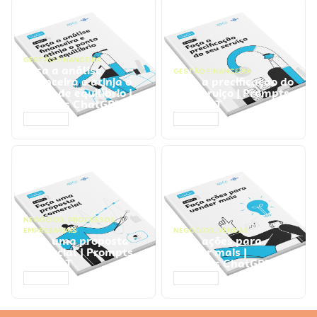
GESTÃO FINANCEIRA
Faça a análise
GESTÃO FINANCEIRA
financeira e atinja o
Faça a precificação do
ponto de equilíbrio |
seu serviço | Prompts
Prompts ChatGPT
ChatGPT
ACESSAR
ACESSAR
NEGÓCIOS
,
PROCESSOS
EMPRESARIAIS
NEGÓCIOS
,
VENDAS
Faça uma proposta
Faça ações para
comercial | Prompts
vender mais |
ChatGPT
Prompts ChatGPT
ACESSAR
ACESSAR