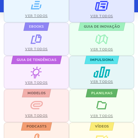
VER TODOS
VER TODOS
EBOOKS
GUIA DE INOVAÇÃO
VER TODOS
VER TODOS
GUIA DE TENDÊNCIAS
IMPULSIONA
VER TODOS
VER TODOS
MODELOS
PLANILHAS
VER TODOS
VER TODOS
PODCASTS
VÍDEOS