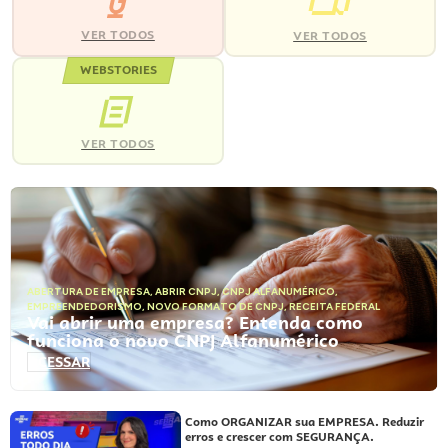
VER TODOS
VER TODOS
WEBSTORIES
VER TODOS
ABERTURA DE EMPRESA
,
ABRIR CNPJ
,
CNPJ ALFANUMÉRICO
,
EMPREENDEDORISMO
,
NOVO FORMATO DE CNPJ
,
RECEITA FEDERAL
Vai abrir uma empresa? Entenda como
funciona o novo CNPJ Alfanumérico
ACESSAR
Como ORGANIZAR sua EMPRESA. Reduzir
erros e crescer com SEGURANÇA.