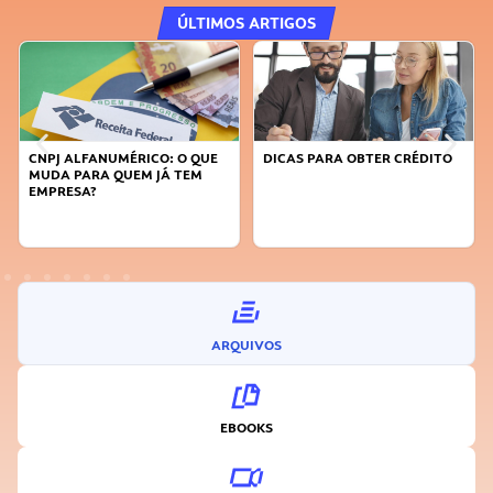
ÚLTIMOS ARTIGOS
FANUMÉRICO: O QUE
DICAS PARA OBTER CRÉDITO
FAÇA A DIFE
RA QUEM JÁ TEM
SUSTENTÁVE
A?
INOVADOR
ARQUIVOS
EBOOKS