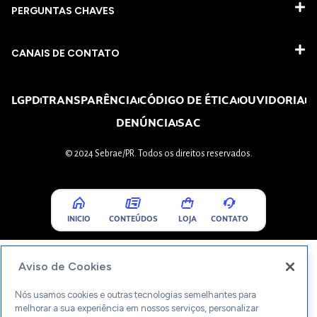
PERGUNTAS CHAVES​
CANAIS DE CONTATO
LGPD
TRANSPARÊNCIA
CÓDIGO DE ÉTICA
OUVIDORIA
DENÚNCIA
SAC
© 2024 Sebrae/PR. Todos os direitos reservados.
INICIO
CONTEÚDOS
LOJA
CONTATO
Aviso de Cookies
Nós usamos cookies e outras tecnologias semelhantes para
melhorar a sua experiência em nossos serviços, personalizar