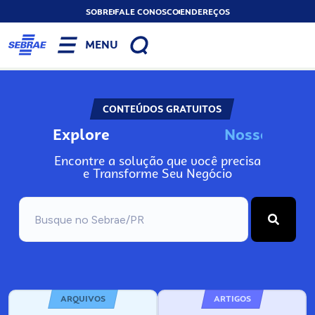
SOBRE
FALE CONOSCO
ENDEREÇOS
MENU
CONTEÚDOS GRATUITOS
Explore
N
o
s
s
o
s
I
n
Encontre a solução que você precisa
e Transforme Seu Negócio
ARQUIVOS
ARTIGOS