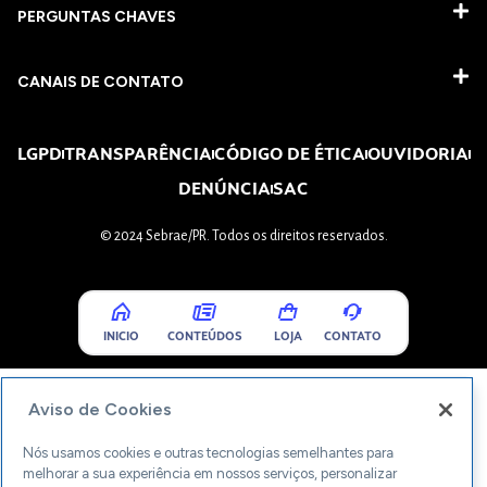
PERGUNTAS CHAVES​
CANAIS DE CONTATO
LGPD
TRANSPARÊNCIA
CÓDIGO DE ÉTICA
OUVIDORIA
DENÚNCIA
SAC
© 2024 Sebrae/PR. Todos os direitos reservados.
INICIO
CONTEÚDOS
LOJA
CONTATO
Aviso de Cookies
Nós usamos cookies e outras tecnologias semelhantes para
melhorar a sua experiência em nossos serviços, personalizar