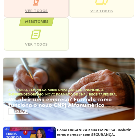
VER TODOS
VER TODOS
WEBSTORIES
VER TODOS
ABERTURA DE EMPRESA
,
ABRIR CNPJ
,
CNPJ ALFANUMÉRICO
,
EMPREENDEDORISMO
,
NOVO FORMATO DE CNPJ
,
RECEITA FEDERAL
Vai abrir uma empresa? Entenda como
funciona o novo CNPJ Alfanumérico
ACESSAR
Como ORGANIZAR sua EMPRESA. Reduzir
erros e crescer com SEGURANÇA.