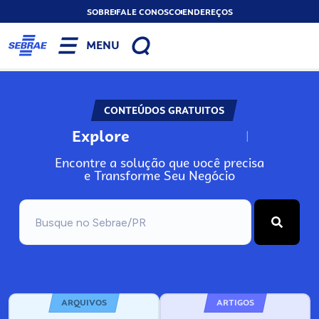
SOBRE
FALE CONOSCO
ENDEREÇOS
MENU
CONTEÚDOS GRATUITOS
Explore
N
o
s
s
o
s
A
Encontre a solução que você precisa
e Transforme Seu Negócio
ARQUIVOS
ARTIGOS