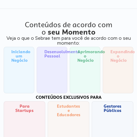
Conteúdos de acordo com
o
seu Momento
Veja o que o Sebrae tem para você de acordo com o seu
momento:
Iniciando
Desenvolvimento
Aprimorando
Expandindo
um
Pessoal
o
o
Negócio
Negócio
Negócio
CONTEÚDOS EXCLUSIVOS PARA
Para
Estudantes
Gestores
Startups
e
Públicos
Educadores