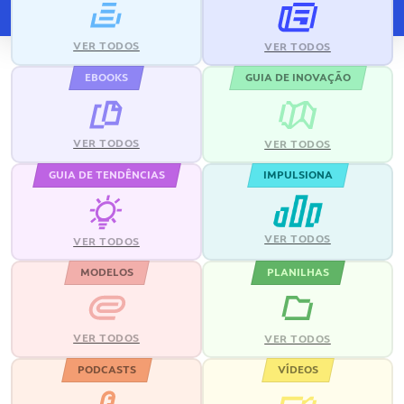
VER TODOS
VER TODOS
EBOOKS
GUIA DE INOVAÇÃO
VER TODOS
VER TODOS
GUIA DE TENDÊNCIAS
IMPULSIONA
VER TODOS
VER TODOS
MODELOS
PLANILHAS
VER TODOS
VER TODOS
PODCASTS
VÍDEOS