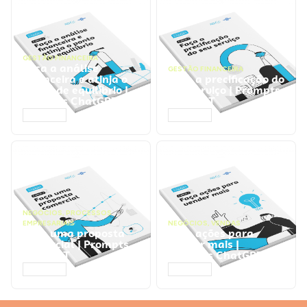
GESTÃO FINANCEIRA
Faça a análise
GESTÃO FINANCEIRA
financeira e atinja o
Faça a precificação do
ponto de equilíbrio |
seu serviço | Prompts
Prompts ChatGPT
ChatGPT
ACESSAR
ACESSAR
NEGÓCIOS
,
PROCESSOS
EMPRESARIAIS
NEGÓCIOS
,
VENDAS
Faça uma proposta
Faça ações para
comercial | Prompts
vender mais |
ChatGPT
Prompts ChatGPT
ACESSAR
ACESSAR