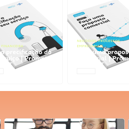
NEGÓCIOS
,
PROCESSOS
 FINANCEIRA
EMPRESARIAIS
 a precificação do
Faça uma propos
serviço | Prompts
comercial | Prom
tGPT
ChatGPT
AR
ACESSAR