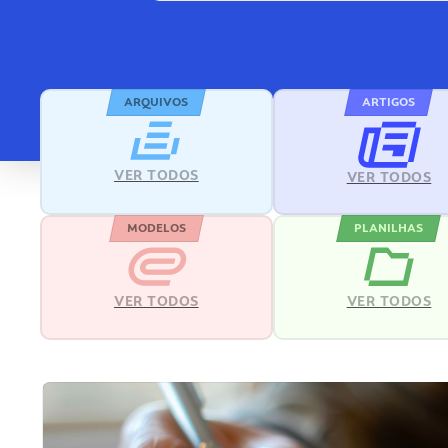
ARQUIVOS
ARTIGOS
VER TODOS
VER TODOS
MODELOS
PLANILHAS
VER TODOS
VER TODOS