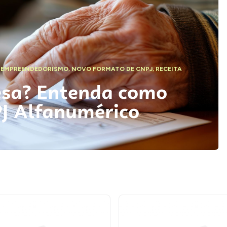
,
EMPREENDEDORISMO
,
NOVO FORMATO DE CNPJ
,
RECEITA
esa? Entenda como
PJ Alfanumérico