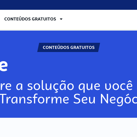
CONTEÚDOS GRATUITOS
CONTEÚDOS GRATUITOS
lore
re a solução que você 
 Transforme Seu Negóc