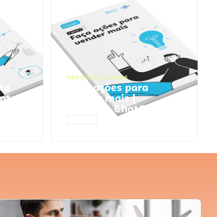
NEGÓCIOS
,
VENDAS
ta
Faça ações para
pts
vender mais |
Prompts ChatGPT
ACESSAR