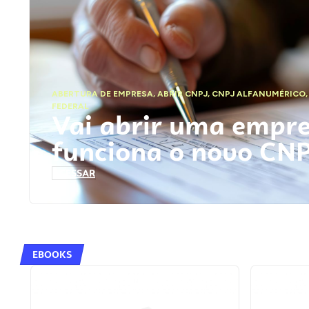
ABERTURA DE EMPRESA
,
ABRIR CNPJ
,
CNPJ ALFANUMÉRICO
FEDERAL
Vai abrir uma empr
funciona o novo CN
ACESSAR
EBOOKS