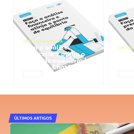
GESTÃO FINANCEIRA
Faça a análise
GESTÃO
financeira e atinja o
Faça
ponto de equilíbrio |
seu 
Prompts ChatGPT
Cha
ACESSAR
ACESS
ÚLTIMOS ARTIGOS