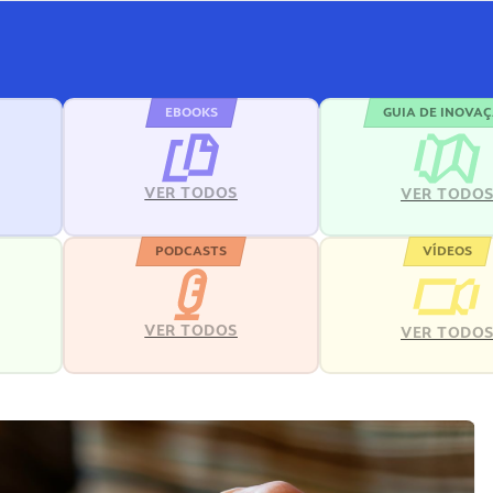
EBOOKS
GUIA DE INOVA
VER TODOS
VER TODO
PODCASTS
VÍDEOS
VER TODOS
VER TODO