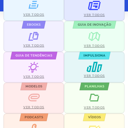
VER TODOS
VER TODOS
EBOOKS
GUIA DE INOVAÇÃO
VER TODOS
VER TODOS
GUIA DE TENDÊNCIAS
IMPULSIONA
VER TODOS
VER TODOS
MODELOS
PLANILHAS
VER TODOS
VER TODOS
PODCASTS
VÍDEOS