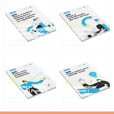
GESTÃO FINANCEIRA
Faça a análise
GESTÃO FINANCEIRA
financeira e atinja o
Faça a precificação do
ponto de equilíbrio |
seu serviço | Prompts
Prompts ChatGPT
ChatGPT
ACESSAR
ACESSAR
NEGÓCIOS
,
PROCESSOS
EMPRESARIAIS
NEGÓCIOS
,
VENDAS
Faça uma proposta
Faça ações para
comercial | Prompts
vender mais |
ChatGPT
Prompts ChatGPT
ACESSAR
ACESSAR