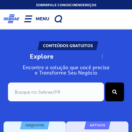
SOBRE
FALE CONOSCO
ENDEREÇOS
MENU
CONTEÚDOS GRATUITOS
Explore
N
o
s
s
o
s
A
Encontre a solução que você precisa
e Transforme Seu Negócio
ARQUIVOS
ARTIGOS