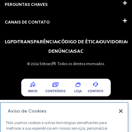
PERGUNTAS CHAVES​
CANAIS DE CONTATO
LGPD
TRANSPARÊNCIA
CÓDIGO DE ÉTICA
OUVIDORIA
DENÚNCIA
SAC
© 2024 Sebrae/PR. Todos os direitos reservados.
INICIO
CONTEÚDOS
LOJA
CONTATO
Aviso de Cookies
Nós usamos cookies e outras tecnologias semelhantes para
melhorar a sua experiência em nossos serviços, personalizar