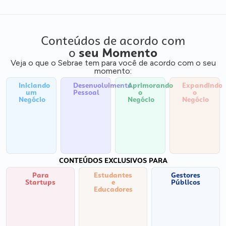
Conteúdos de acordo com
o
seu Momento
Veja o que o Sebrae tem para você de acordo com o seu
momento:
Iniciando
Desenvolvimento
Aprimorando
Expandindo
um
Pessoal
o
o
Negócio
Negócio
Negócio
CONTEÚDOS EXCLUSIVOS PARA
Para
Estudantes
Gestores
Startups
e
Públicos
Educadores