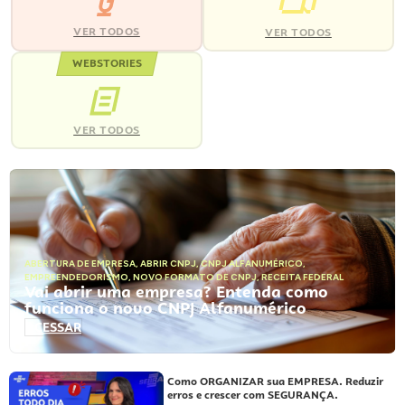
VER TODOS
VER TODOS
WEBSTORIES
VER TODOS
ABERTURA DE EMPRESA
,
ABRIR CNPJ
,
CNPJ ALFANUMÉRICO
,
EMPREENDEDORISMO
,
NOVO FORMATO DE CNPJ
,
RECEITA FEDERAL
Vai abrir uma empresa? Entenda como
funciona o novo CNPJ Alfanumérico
ACESSAR
Como ORGANIZAR sua EMPRESA. Reduzir
erros e crescer com SEGURANÇA.