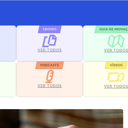
EBOOKS
GUIA DE INOVA
VER TODOS
VER TODO
PODCASTS
VÍDEOS
VER TODOS
VER TODO