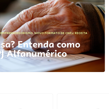
,
EMPREENDEDORISMO
,
NOVO FORMATO DE CNPJ
,
RECEITA
esa? Entenda como
PJ Alfanumérico