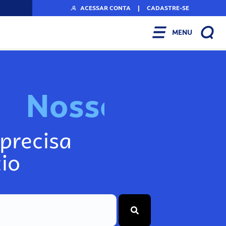
ACESSAR CONTA
|
CADASTRE-SE
MENU
N
o
s
s
o
s
I
n
f
o
precisa
io