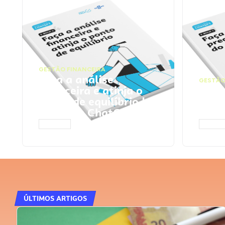
GESTÃO FINANCEIRA
Faça a análise
GESTÃO
financeira e atinja o
Faça
ponto de equilíbrio |
seu 
Prompts ChatGPT
Cha
ACESSAR
ACESS
ÚLTIMOS ARTIGOS