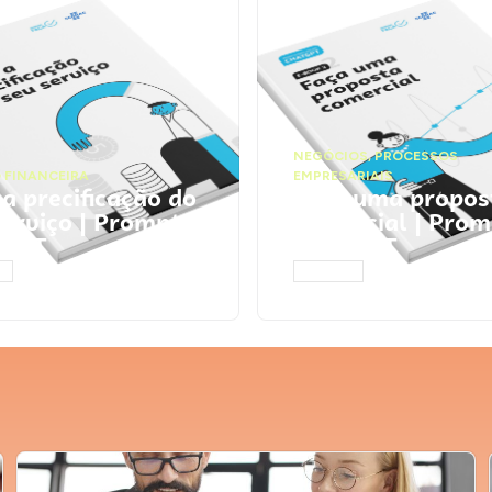
NEGÓCIOS
,
PROCESSOS
 FINANCEIRA
EMPRESARIAIS
 a precificação do
Faça uma propos
serviço | Prompts
comercial | Prom
tGPT
ChatGPT
AR
ACESSAR