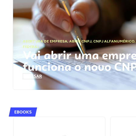
ABERTURA DE EMPRESA
,
ABRIR CNPJ
,
CNPJ ALFANUMÉRICO
FEDERAL
Vai abrir uma empr
funciona o novo CN
ACESSAR
EBOOKS