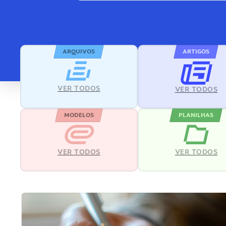
ARQUIVOS
ARTIGOS
VER TODOS
VER TODOS
MODELOS
PLANILHAS
VER TODOS
VER TODOS