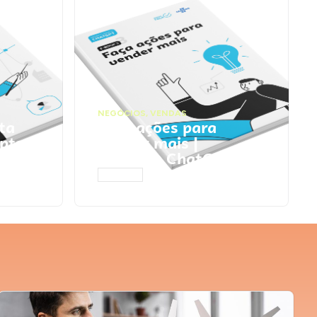
NEGÓCIOS
,
VENDAS
ta
Faça ações para
pts
vender mais |
Prompts ChatGPT
ACESSAR