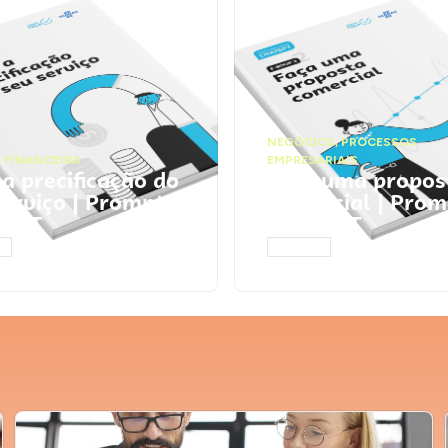
NEGÓCIOS
,
PROCESSOS
 FINANCEIRA
EMPRESARIAIS
 a precificação do
Faça uma propos
serviço | Prompts
comercial | Prom
tGPT
ChatGPT
AR
ACESSAR