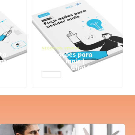
NEGÓCIOS
,
VENDAS
ta
Faça ações para
pts
vender mais |
Prompts ChatGPT
ACESSAR