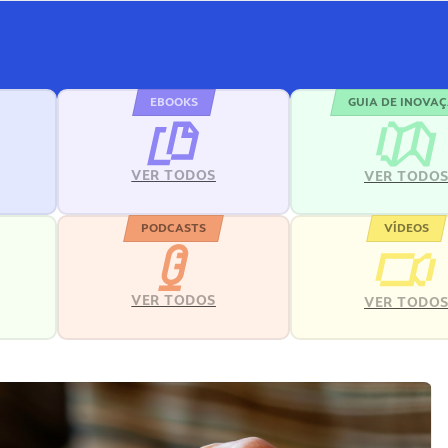
EBOOKS
GUIA DE INOVA
VER TODOS
VER TODO
PODCASTS
VÍDEOS
VER TODOS
VER TODO