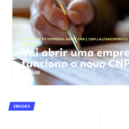
ABERTURA DE EMPRESA
,
ABRIR CNPJ
,
CNPJ ALFANUMÉRICO
FEDERAL
Vai abrir uma empr
funciona o novo CN
ACESSAR
EBOOKS