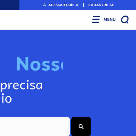
ACESSAR CONTA
|
CADASTRE-SE
MENU
N
o
s
s
o
s
I
n
f
o
g
precisa
io