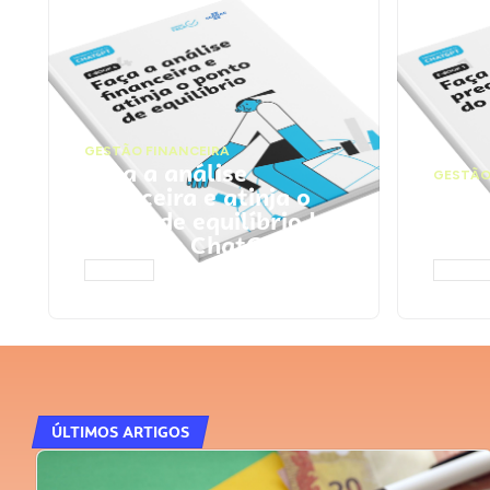
GESTÃO FINANCEIRA
Faça a análise
GESTÃO
financeira e atinja o
Faça
ponto de equilíbrio |
seu 
Prompts ChatGPT
Cha
ACESSAR
ACESS
ÚLTIMOS ARTIGOS