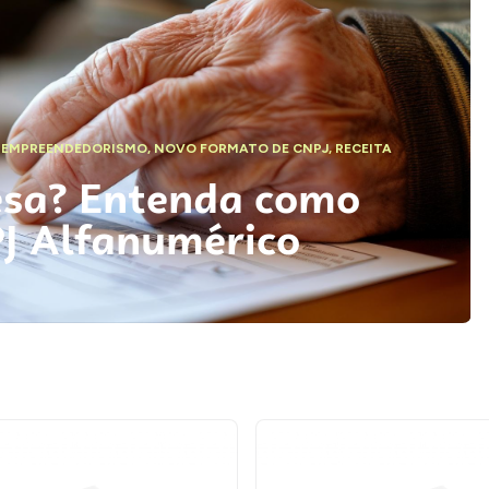
,
EMPREENDEDORISMO
,
NOVO FORMATO DE CNPJ
,
RECEITA
esa? Entenda como
PJ Alfanumérico