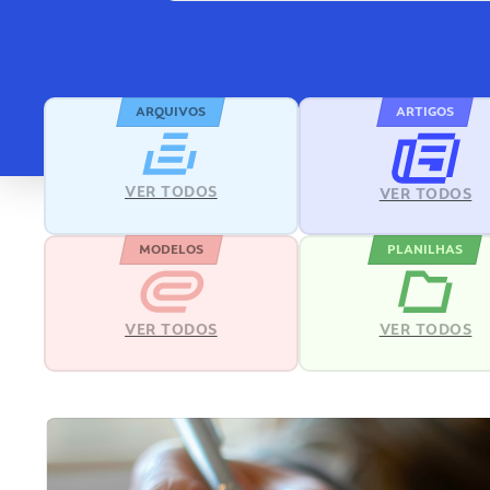
ARQUIVOS
ARTIGOS
VER TODOS
VER TODOS
MODELOS
PLANILHAS
VER TODOS
VER TODOS