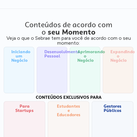
Conteúdos de acordo com
o
seu Momento
Veja o que o Sebrae tem para você de acordo com o seu
momento:
Iniciando
Desenvolvimento
Aprimorando
Expandindo
um
Pessoal
o
o
Negócio
Negócio
Negócio
CONTEÚDOS EXCLUSIVOS PARA
Para
Estudantes
Gestores
Startups
e
Públicos
Educadores