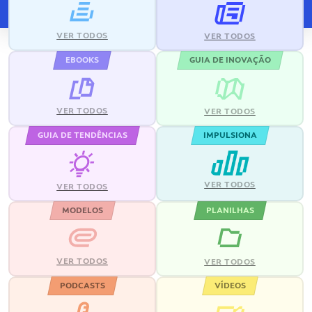
VER TODOS
VER TODOS
EBOOKS
GUIA DE INOVAÇÃO
VER TODOS
VER TODOS
GUIA DE TENDÊNCIAS
IMPULSIONA
VER TODOS
VER TODOS
MODELOS
PLANILHAS
VER TODOS
VER TODOS
PODCASTS
VÍDEOS