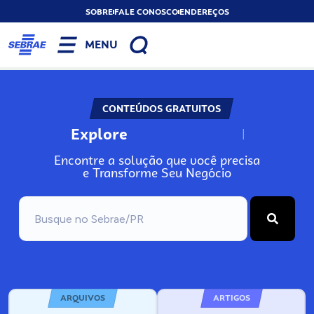
SOBRE
FALE CONOSCO
ENDEREÇOS
MENU
CONTEÚDOS GRATUITOS
Explore
N
o
s
s
o
s
A
Encontre a solução que você precisa
e Transforme Seu Negócio
ARQUIVOS
ARTIGOS