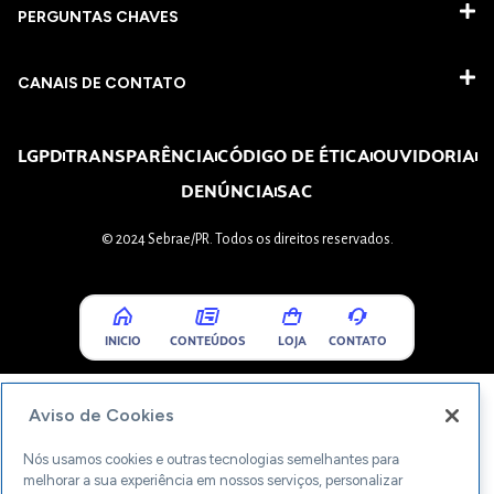
PERGUNTAS CHAVES​
CANAIS DE CONTATO
LGPD
TRANSPARÊNCIA
CÓDIGO DE ÉTICA
OUVIDORIA
DENÚNCIA
SAC
© 2024 Sebrae/PR. Todos os direitos reservados.
INICIO
CONTEÚDOS
LOJA
CONTATO
Aviso de Cookies
Nós usamos cookies e outras tecnologias semelhantes para
melhorar a sua experiência em nossos serviços, personalizar