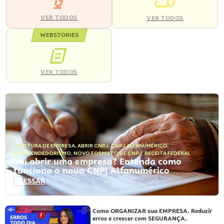
VER TODOS
VER TODOS
WEBSTORIES
VER TODOS
ABERTURA DE EMPRESA
,
ABRIR CNPJ
,
CNPJ ALFANUMÉRICO
,
EMPREENDEDORISMO
,
NOVO FORMATO DE CNPJ
,
RECEITA FEDERAL
Vai abrir uma empresa? Entenda como
funciona o novo CNPJ Alfanumérico
ACESSAR
Como ORGANIZAR sua EMPRESA. Reduzir
erros e crescer com SEGURANÇA.