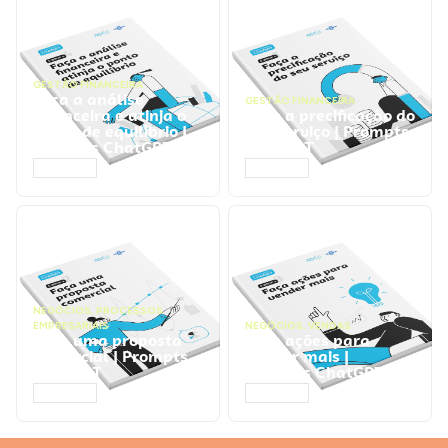
GESTÃO FINANCEIRA
Faça a análise
GESTÃO FINANCEIRA
financeira e atinja o
Faça a precificação do
ponto de equilíbrio |
seu serviço | Prompts
Prompts ChatGPT
ChatGPT
ACESSAR
ACESSAR
NEGÓCIOS
,
PROCESSOS
EMPRESARIAIS
NEGÓCIOS
,
VENDAS
Faça uma proposta
Faça ações para
comercial | Prompts
vender mais |
ChatGPT
Prompts ChatGPT
ACESSAR
ACESSAR