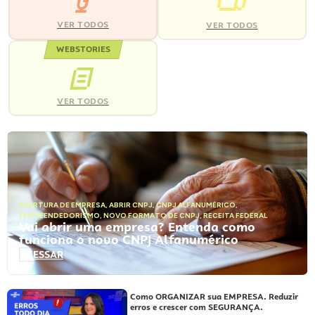
VER TODOS
VER TODOS
WEBSTORIES
VER TODOS
ABERTURA DE EMPRESA
,
ABRIR CNPJ
,
CNPJ ALFANUMÉRICO
,
EMPREENDEDORISMO
,
NOVO FORMATO DE CNPJ
,
RECEITA FEDERAL
Vai abrir uma empresa? Entenda como
funciona o novo CNPJ Alfanumérico
ACESSAR
Como ORGANIZAR sua EMPRESA. Reduzir
erros e crescer com SEGURANÇA.