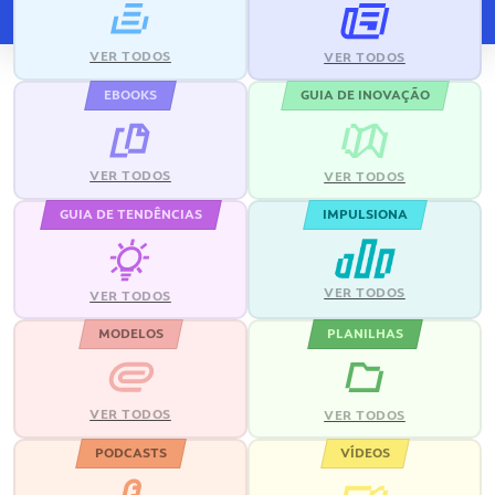
VER TODOS
VER TODOS
EBOOKS
GUIA DE INOVAÇÃO
VER TODOS
VER TODOS
GUIA DE TENDÊNCIAS
IMPULSIONA
VER TODOS
VER TODOS
MODELOS
PLANILHAS
VER TODOS
VER TODOS
PODCASTS
VÍDEOS