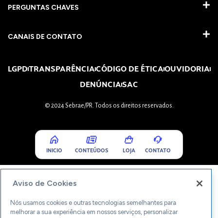
PERGUNTAS CHAVES​
CANAIS DE CONTATO
LGPD
TRANSPARÊNCIA
CÓDIGO DE ÉTICA
OUVIDORIA
DENÚNCIA
SAC
© 2024 Sebrae/PR. Todos os direitos reservados.
INICIO
CONTEÚDOS
LOJA
CONTATO
Aviso de Cookies
Nós usamos cookies e outras tecnologias semelhantes para
melhorar a sua experiência em nossos serviços, personalizar