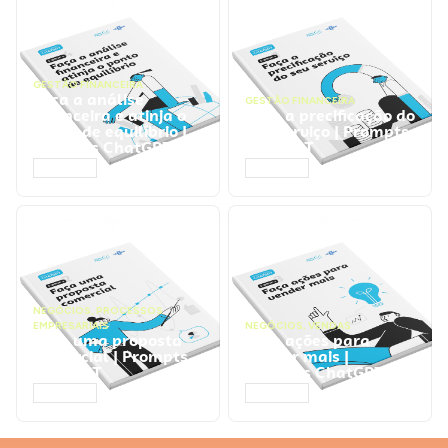
GESTÃO FINANCEIRA
Faça a análise
GESTÃO FINANCEIRA
financeira e atinja o
Faça a precificação do
ponto de equilíbrio |
seu serviço | Prompts
Prompts ChatGPT
ChatGPT
ACESSAR
ACESSAR
NEGÓCIOS
,
PROCESSOS
EMPRESARIAIS
NEGÓCIOS
,
VENDAS
Faça uma proposta
Faça ações para
comercial | Prompts
vender mais |
ChatGPT
Prompts ChatGPT
ACESSAR
ACESSAR