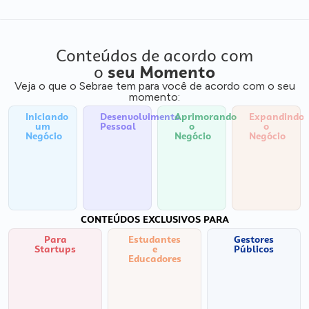
Conteúdos de acordo com
o
seu Momento
Veja o que o Sebrae tem para você de acordo com o seu
momento:
Iniciando
Desenvolvimento
Aprimorando
Expandindo
um
Pessoal
o
o
Negócio
Negócio
Negócio
CONTEÚDOS EXCLUSIVOS PARA
Para
Estudantes
Gestores
Startups
e
Públicos
Educadores