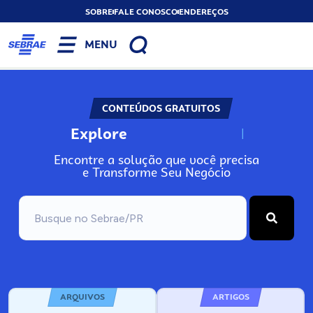
SOBRE
FALE CONOSCO
ENDEREÇOS
MENU
CONTEÚDOS GRATUITOS
Explore
N
o
s
s
o
s
A
Encontre a solução que você precisa
e Transforme Seu Negócio
ARQUIVOS
ARTIGOS