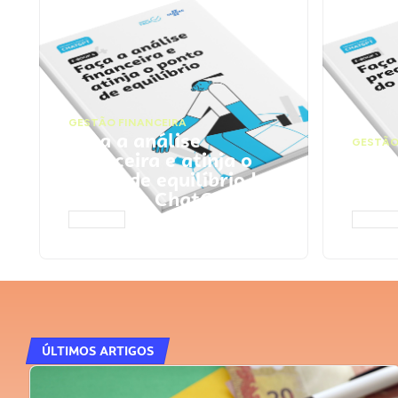
GESTÃO FINANCEIRA
Faça a análise
GESTÃO
financeira e atinja o
Faça
ponto de equilíbrio |
seu 
Prompts ChatGPT
Cha
ACESSAR
ACESS
ÚLTIMOS ARTIGOS