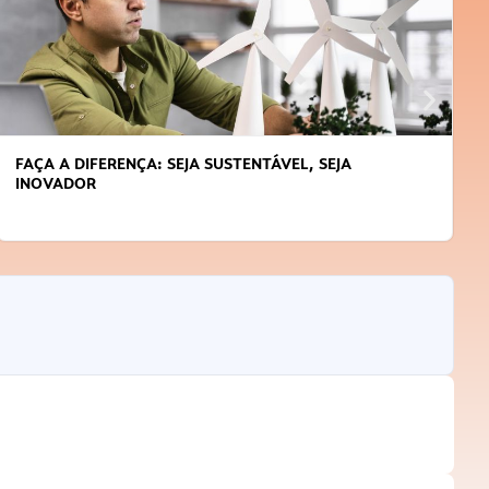
A A DIFERENÇA: SEJA SUSTENTÁVEL, SEJA
APREN
OVADOR