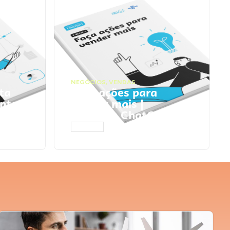
NEGÓCIOS
,
VENDAS
ta
Faça ações para
pts
vender mais |
Prompts ChatGPT
ACESSAR