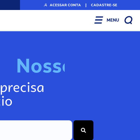
ACESSAR CONTA
|
CADASTRE-SE
MENU
N
o
s
s
o
s
I
n
f
o
g
precisa
io