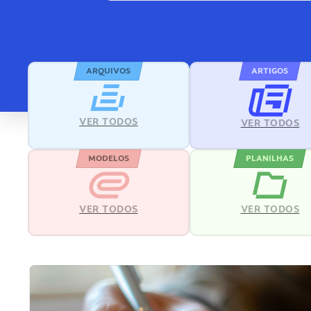
ARQUIVOS
ARTIGOS
VER TODOS
VER TODOS
MODELOS
PLANILHAS
VER TODOS
VER TODOS