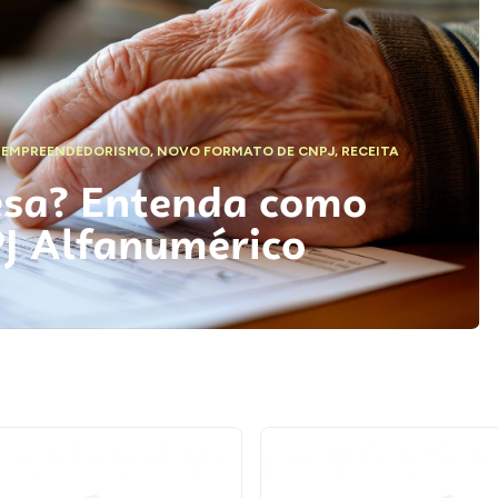
,
EMPREENDEDORISMO
,
NOVO FORMATO DE CNPJ
,
RECEITA
esa? Entenda como
PJ Alfanumérico