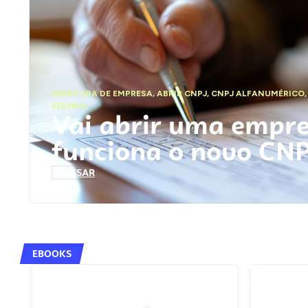
ABERTURA DE EMPRESA
,
ABRIR CNPJ
,
CNPJ ALFANUMÉRICO
FEDERAL
Vai abrir uma empr
funciona o novo CN
ACESSAR
EBOOKS