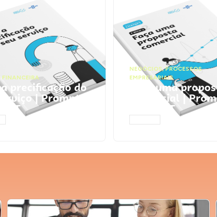
NEGÓCIOS
,
PROCESSOS
 FINANCEIRA
EMPRESARIAIS
 a precificação do
Faça uma propos
serviço | Prompts
comercial | Prom
tGPT
ChatGPT
AR
ACESSAR