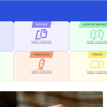
EBOOKS
GUIA DE INOVA
VER TODOS
VER TODO
PODCASTS
VÍDEOS
VER TODOS
VER TODO