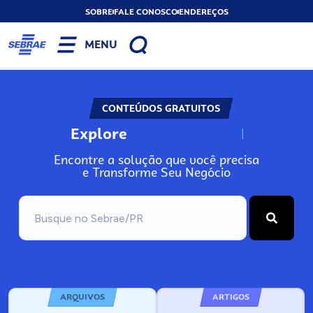
SOBRE
FALE CONOSCO
ENDEREÇOS
MENU
CONTEÚDOS GRATUITOS
Explore
N
o
s
s
o
s
A
Encontre a solução que você precisa
e Transforme Seu Negócio
ARQUIVOS
ARTIGOS