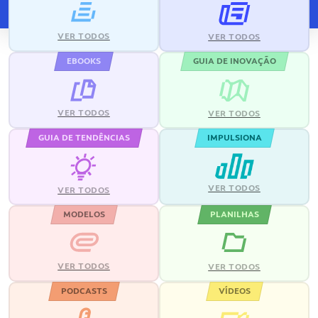
VER TODOS
VER TODOS
EBOOKS
GUIA DE INOVAÇÃO
VER TODOS
VER TODOS
GUIA DE TENDÊNCIAS
IMPULSIONA
VER TODOS
VER TODOS
MODELOS
PLANILHAS
VER TODOS
VER TODOS
PODCASTS
VÍDEOS