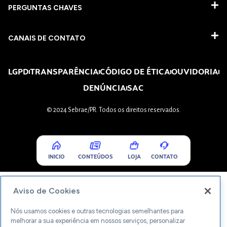
PERGUNTAS CHAVES​
CANAIS DE CONTATO
LGPD
TRANSPARÊNCIA
CÓDIGO DE ÉTICA
OUVIDORIA
DENÚNCIA
SAC
© 2024 Sebrae/PR. Todos os direitos reservados.
INICIO
CONTEÚDOS
LOJA
CONTATO
Aviso de Cookies
Nós usamos cookies e outras tecnologias semelhantes para
melhorar a sua experiência em nossos serviços, personalizar