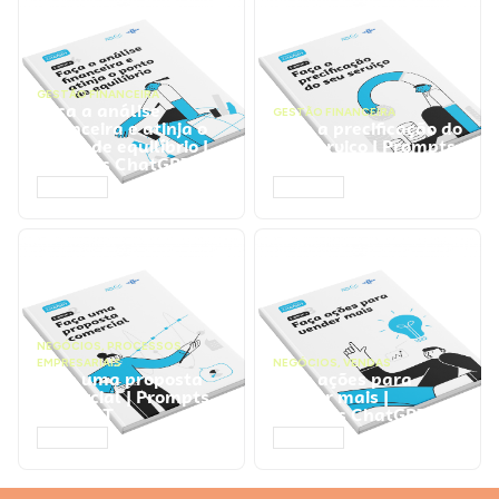
GESTÃO FINANCEIRA
Faça a análise
GESTÃO FINANCEIRA
financeira e atinja o
Faça a precificação do
ponto de equilíbrio |
seu serviço | Prompts
Prompts ChatGPT
ChatGPT
ACESSAR
ACESSAR
NEGÓCIOS
,
PROCESSOS
EMPRESARIAIS
NEGÓCIOS
,
VENDAS
Faça uma proposta
Faça ações para
comercial | Prompts
vender mais |
ChatGPT
Prompts ChatGPT
ACESSAR
ACESSAR