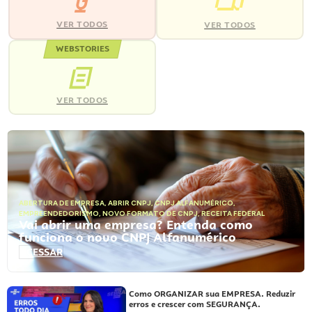
VER TODOS
VER TODOS
WEBSTORIES
VER TODOS
ABERTURA DE EMPRESA
,
ABRIR CNPJ
,
CNPJ ALFANUMÉRICO
,
EMPREENDEDORISMO
,
NOVO FORMATO DE CNPJ
,
RECEITA FEDERAL
Vai abrir uma empresa? Entenda como
funciona o novo CNPJ Alfanumérico
ACESSAR
Como ORGANIZAR sua EMPRESA. Reduzir
erros e crescer com SEGURANÇA.