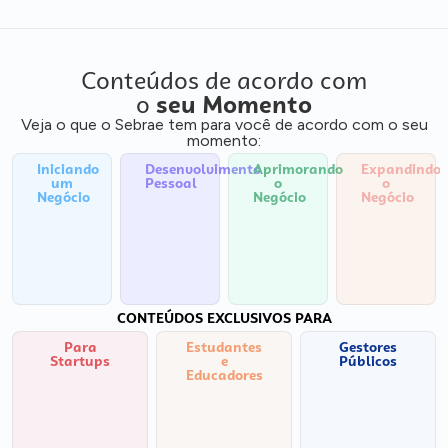
Conteúdos de acordo com
o
seu Momento
Veja o que o Sebrae tem para você de acordo com o seu
momento:
Iniciando
Desenvolvimento
Aprimorando
Expandindo
um
Pessoal
o
o
Negócio
Negócio
Negócio
CONTEÚDOS EXCLUSIVOS PARA
Para
Estudantes
Gestores
Startups
e
Públicos
Educadores