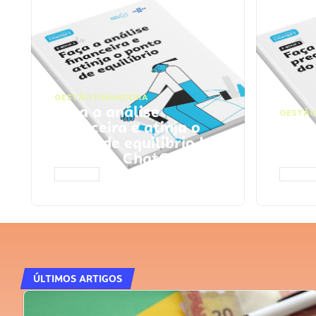
GESTÃO FINANCEIRA
Faça a análise
GESTÃO
financeira e atinja o
Faça
ponto de equilíbrio |
seu 
Prompts ChatGPT
Cha
ACESSAR
ACESS
ÚLTIMOS ARTIGOS