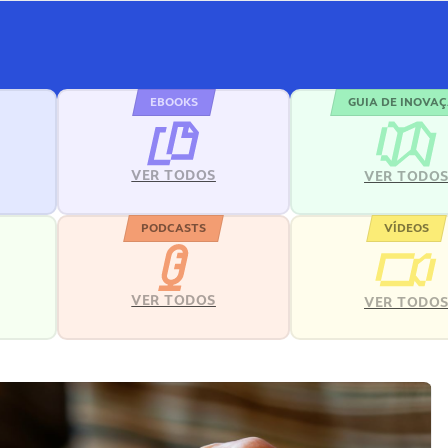
EBOOKS
GUIA DE INOVA
VER TODOS
VER TODO
PODCASTS
VÍDEOS
VER TODOS
VER TODO