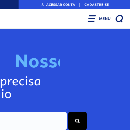
ACESSAR CONTA
|
CADASTRE-SE
MENU
N
o
s
s
o
s
I
n
f
o
g
precisa
io