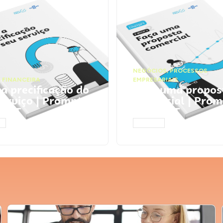
NEGÓCIOS
,
PROCESSOS
 FINANCEIRA
EMPRESARIAIS
 a precificação do
Faça uma propos
serviço | Prompts
comercial | Prom
tGPT
ChatGPT
AR
ACESSAR