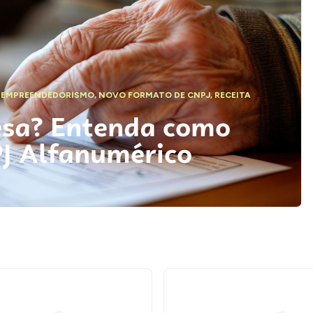
,
EMPREENDEDORISMO
,
NOVO FORMATO DE CNPJ
,
RECEITA
esa? Entenda como
PJ Alfanumérico