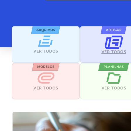
ARQUIVOS
ARTIGOS
VER TODOS
VER TODOS
MODELOS
PLANILHAS
VER TODOS
VER TODOS