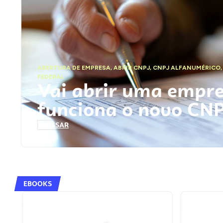
ABERTURA DE EMPRESA
,
ABRIR CNPJ
,
CNPJ ALFANUMÉRICO
FEDERAL
Vai abrir uma empr
funciona o novo CN
ACESSAR
EBOOKS