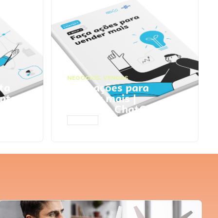
NEGÓCIOS
,
VENDAS
ta
Faça ações para
pts
vender mais |
Prompts ChatGPT
ACESSAR