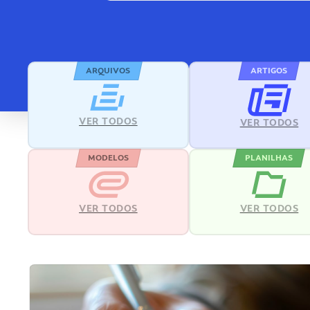
ARQUIVOS
ARTIGOS
VER TODOS
VER TODOS
MODELOS
PLANILHAS
VER TODOS
VER TODOS