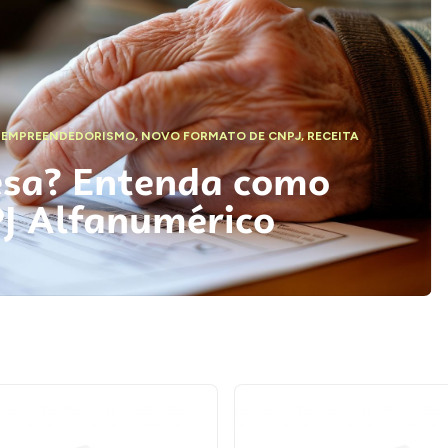
,
EMPREENDEDORISMO
,
NOVO FORMATO DE CNPJ
,
RECEITA
esa? Entenda como
PJ Alfanumérico