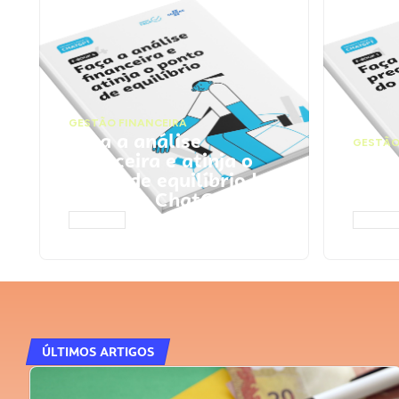
GESTÃO FINANCEIRA
Faça a análise
GESTÃO
financeira e atinja o
Faça
ponto de equilíbrio |
seu 
Prompts ChatGPT
Cha
ACESSAR
ACESS
ÚLTIMOS ARTIGOS