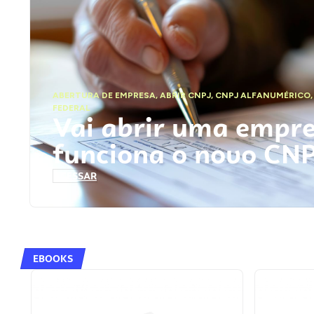
ABERTURA DE EMPRESA
,
ABRIR CNPJ
,
CNPJ ALFANUMÉRICO
FEDERAL
Vai abrir uma empr
funciona o novo CN
ACESSAR
EBOOKS