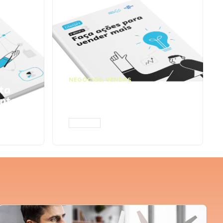
NEGÓCIOS
,
VENDAS
ta
Faça ações para
pts
vender mais |
Prompts ChatGPT
ACESSAR