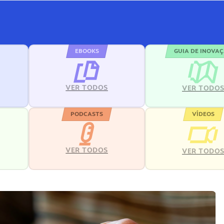
EBOOKS
GUIA DE INOVA
VER TODOS
VER TODO
PODCASTS
VÍDEOS
VER TODOS
VER TODO