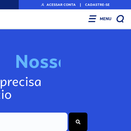
ACESSAR CONTA
|
CADASTRE-SE
MENU
N
o
s
s
o
s
A
r
f
precisa
io