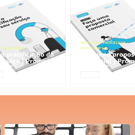
NEGÓCIOS
,
PROCESSOS
 FINANCEIRA
EMPRESARIAIS
 a precificação do
Faça uma propos
serviço | Prompts
comercial | Prom
tGPT
ChatGPT
AR
ACESSAR