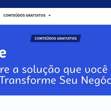
CONTEÚDOS GRATUITOS
CONTEÚDOS GRATUITOS
lore
re a solução que você 
 Transforme Seu Negóc