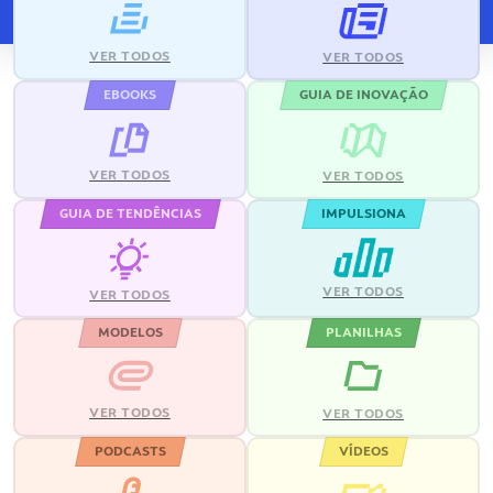
VER TODOS
VER TODOS
EBOOKS
GUIA DE INOVAÇÃO
VER TODOS
VER TODOS
GUIA DE TENDÊNCIAS
IMPULSIONA
VER TODOS
VER TODOS
MODELOS
PLANILHAS
VER TODOS
VER TODOS
PODCASTS
VÍDEOS