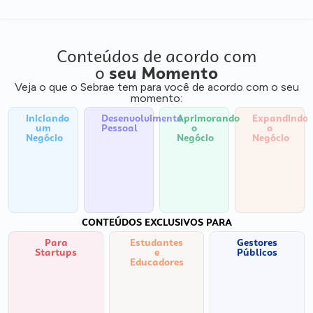
Conteúdos de acordo com
o
seu Momento
Veja o que o Sebrae tem para você de acordo com o seu
momento:
Iniciando
Desenvolvimento
Aprimorando
Expandindo
um
Pessoal
o
o
Negócio
Negócio
Negócio
CONTEÚDOS EXCLUSIVOS PARA
Para
Estudantes
Gestores
Startups
e
Públicos
Educadores