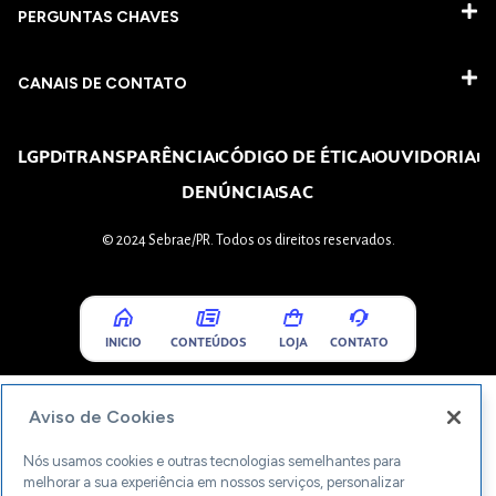
PERGUNTAS CHAVES​
CANAIS DE CONTATO
LGPD
TRANSPARÊNCIA
CÓDIGO DE ÉTICA
OUVIDORIA
DENÚNCIA
SAC
© 2024 Sebrae/PR. Todos os direitos reservados.
INICIO
CONTEÚDOS
LOJA
CONTATO
Aviso de Cookies
Nós usamos cookies e outras tecnologias semelhantes para
melhorar a sua experiência em nossos serviços, personalizar