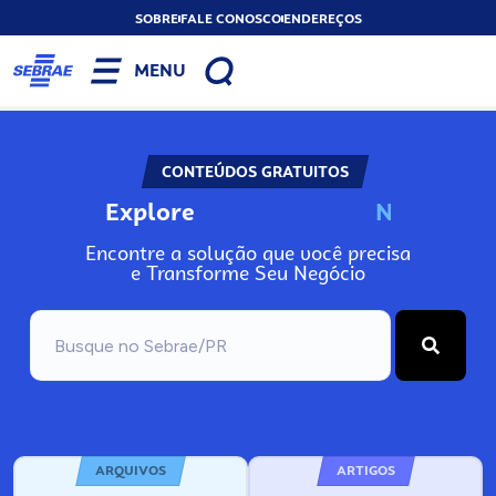
SOBRE
FALE CONOSCO
ENDEREÇOS
MENU
CONTEÚDOS GRATUITOS
Explore
N
o
s
s
o
s
A
Encontre a solução que você precisa
e Transforme Seu Negócio
ARQUIVOS
ARTIGOS