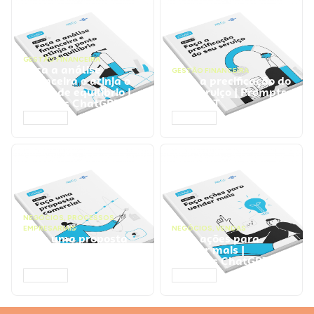
GESTÃO FINANCEIRA
Faça a análise
GESTÃO FINANCEIRA
financeira e atinja o
Faça a precificação do
ponto de equilíbrio |
seu serviço | Prompts
Prompts ChatGPT
ChatGPT
ACESSAR
ACESSAR
NEGÓCIOS
,
PROCESSOS
EMPRESARIAIS
NEGÓCIOS
,
VENDAS
Faça uma proposta
Faça ações para
comercial | Prompts
vender mais |
ChatGPT
Prompts ChatGPT
ACESSAR
ACESSAR