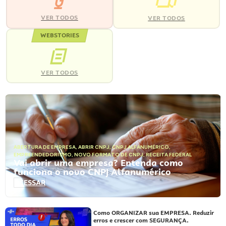
VER TODOS
VER TODOS
WEBSTORIES
VER TODOS
ABERTURA DE EMPRESA
,
ABRIR CNPJ
,
CNPJ ALFANUMÉRICO
,
EMPREENDEDORISMO
,
NOVO FORMATO DE CNPJ
,
RECEITA FEDERAL
Vai abrir uma empresa? Entenda como
funciona o novo CNPJ Alfanumérico
ACESSAR
Como ORGANIZAR sua EMPRESA. Reduzir
erros e crescer com SEGURANÇA.