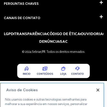
PERGUNTAS CHAVES​
CANAIS DE CONTATO
LGPD
TRANSPARÊNCIA
CÓDIGO DE ÉTICA
OUVIDORIA
DENÚNCIA
SAC
© 2024 Sebrae/PR. Todos os direitos reservados.
INICIO
CONTEÚDOS
LOJA
CONTATO
Aviso de Cookies
Nós usamos cookies e outras tecnologias semelhantes para
melhorar a sua experiência em nossos serviços, personalizar