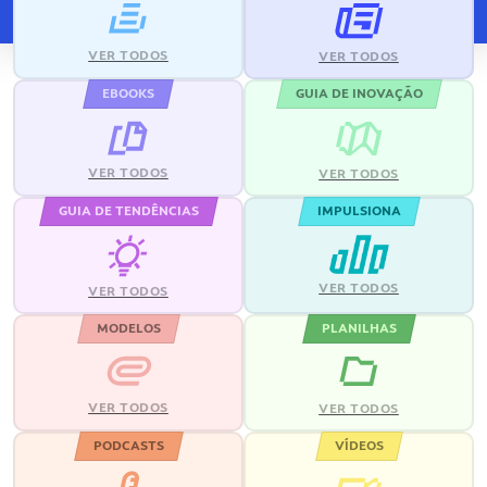
VER TODOS
VER TODOS
EBOOKS
GUIA DE INOVAÇÃO
VER TODOS
VER TODOS
GUIA DE TENDÊNCIAS
IMPULSIONA
VER TODOS
VER TODOS
MODELOS
PLANILHAS
VER TODOS
VER TODOS
PODCASTS
VÍDEOS