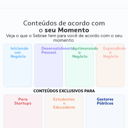
Conteúdos de acordo com
o
seu Momento
Veja o que o Sebrae tem para você de acordo com o seu
momento:
Iniciando
Desenvolvimento
Aprimorando
Expandindo
um
Pessoal
o
o
Negócio
Negócio
Negócio
CONTEÚDOS EXCLUSIVOS PARA
Para
Estudantes
Gestores
Startups
e
Públicos
Educadores