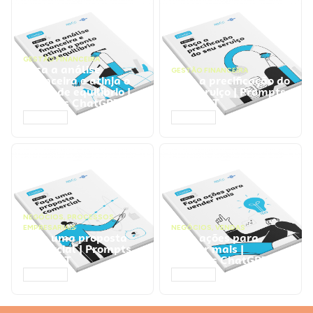
GESTÃO FINANCEIRA
Faça a análise
GESTÃO FINANCEIRA
financeira e atinja o
Faça a precificação do
ponto de equilíbrio |
seu serviço | Prompts
Prompts ChatGPT
ChatGPT
ACESSAR
ACESSAR
NEGÓCIOS
,
PROCESSOS
EMPRESARIAIS
NEGÓCIOS
,
VENDAS
Faça uma proposta
Faça ações para
comercial | Prompts
vender mais |
ChatGPT
Prompts ChatGPT
ACESSAR
ACESSAR