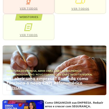
VER TODOS
VER TODOS
WEBSTORIES
VER TODOS
ABERTURA DE EMPRESA
,
ABRIR CNPJ
,
CNPJ ALFANUMÉRICO
,
EMPREENDEDORISMO
,
NOVO FORMATO DE CNPJ
,
RECEITA FEDERAL
Vai abrir uma empresa? Entenda como
funciona o novo CNPJ Alfanumérico
ACESSAR
Como ORGANIZAR sua EMPRESA. Reduzir
erros e crescer com SEGURANÇA.