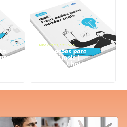
NEGÓCIOS
,
VENDAS
ta
Faça ações para
pts
vender mais |
Prompts ChatGPT
ACESSAR