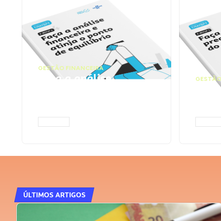
GESTÃO FINANCEIRA
Faça a análise
GESTÃO
financeira e atinja o
Faça
ponto de equilíbrio |
seu 
Prompts ChatGPT
Cha
ACESSAR
ACESS
ÚLTIMOS ARTIGOS