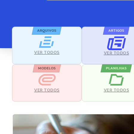
ARQUIVOS
ARTIGOS
VER TODOS
VER TODOS
MODELOS
PLANILHAS
VER TODOS
VER TODOS