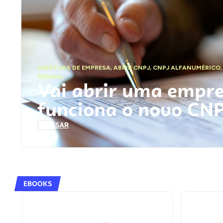
ABERTURA DE EMPRESA
,
ABRIR CNPJ
,
CNPJ ALFANUMÉRICO
FEDERAL
Vai abrir uma empr
funciona o novo CN
ACESSAR
EBOOKS