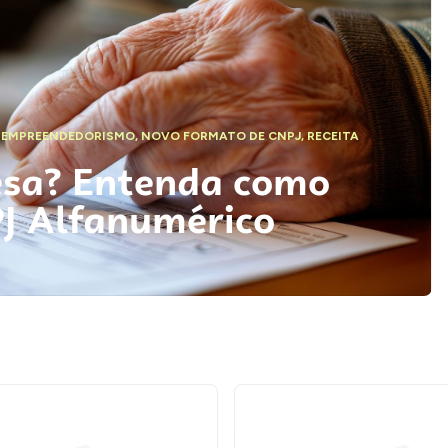
,
EMPREENDEDORISMO
,
NOVO FORMATO DE CNPJ
,
RECEITA
esa? Entenda como
PJ Alfanumérico