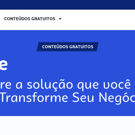
CONTEÚDOS GRATUITOS
CONTEÚDOS GRATUITOS
lore
re a solução que você 
 Transforme Seu Negóc