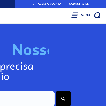
ACESSAR CONTA
|
CADASTRE-SE
MENU
N
o
s
s
o
s
A
r
precisa
io