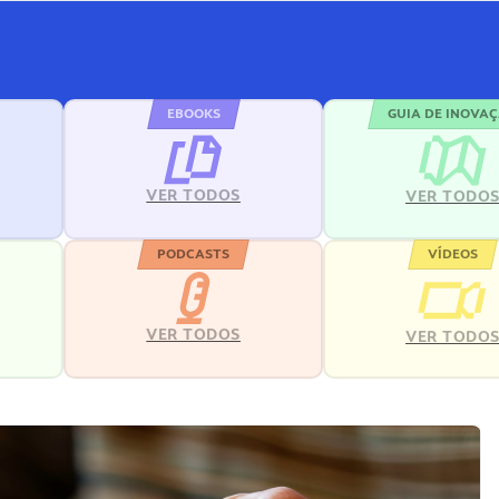
EBOOKS
GUIA DE INOVA
VER TODOS
VER TODO
PODCASTS
VÍDEOS
VER TODOS
VER TODO