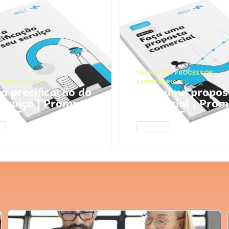
NEGÓCIOS
,
PROCESSOS
 FINANCEIRA
EMPRESARIAIS
 a precificação do
Faça uma propos
serviço | Prompts
comercial | Prom
tGPT
ChatGPT
AR
ACESSAR