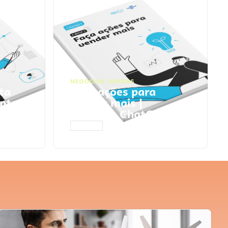
NEGÓCIOS
,
VENDAS
ta
Faça ações para
pts
vender mais |
Prompts ChatGPT
ACESSAR