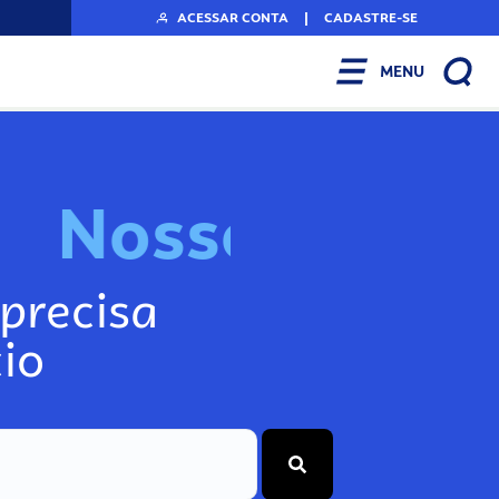
ACESSAR CONTA
|
CADASTRE-SE
MENU
N
o
s
s
o
s
A
r
n
precisa
io