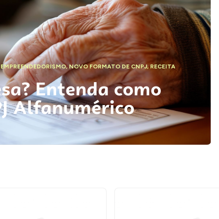
,
EMPREENDEDORISMO
,
NOVO FORMATO DE CNPJ
,
RECEITA
esa? Entenda como
PJ Alfanumérico