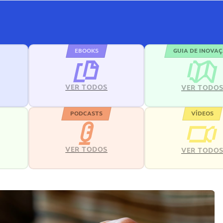
EBOOKS
GUIA DE INOVA
VER TODOS
VER TODO
PODCASTS
VÍDEOS
VER TODOS
VER TODO