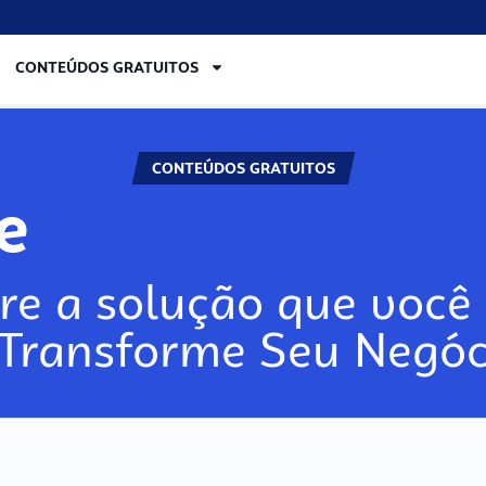
CONTEÚDOS GRATUITOS
CONTEÚDOS GRATUITOS
lore
re a solução que você 
 Transforme Seu Negóc