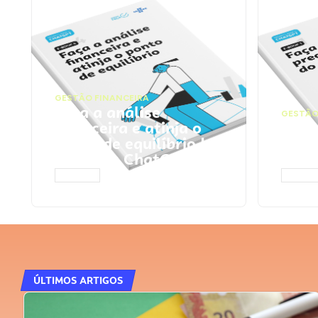
GESTÃO FINANCEIRA
Faça a análise
GESTÃO
financeira e atinja o
Faça
ponto de equilíbrio |
seu 
Prompts ChatGPT
Cha
ACESSAR
ACESS
ÚLTIMOS ARTIGOS