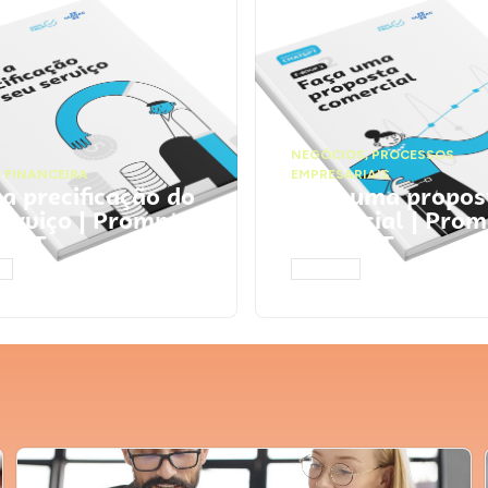
NEGÓCIOS
,
PROCESSOS
 FINANCEIRA
EMPRESARIAIS
 a precificação do
Faça uma propos
serviço | Prompts
comercial | Prom
tGPT
ChatGPT
AR
ACESSAR