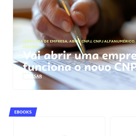
ABERTURA DE EMPRESA
,
ABRIR CNPJ
,
CNPJ ALFANUMÉRICO
FEDERAL
Vai abrir uma empr
funciona o novo CN
ACESSAR
EBOOKS