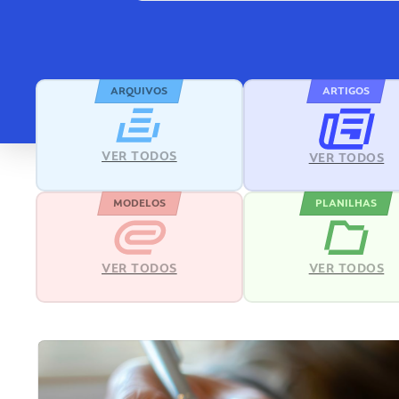
ARQUIVOS
ARTIGOS
VER TODOS
VER TODOS
MODELOS
PLANILHAS
VER TODOS
VER TODOS