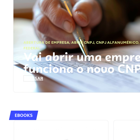
ABERTURA DE EMPRESA
,
ABRIR CNPJ
,
CNPJ ALFANUMÉRICO
FEDERAL
Vai abrir uma empr
funciona o novo CN
ACESSAR
EBOOKS