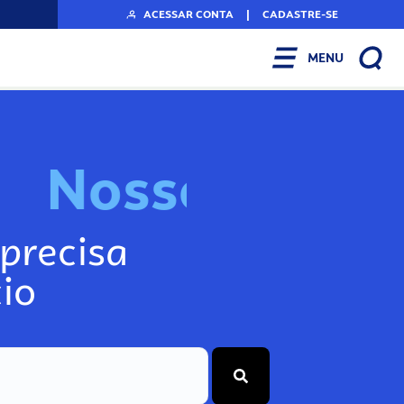
ACESSAR CONTA
|
CADASTRE-SE
MENU
N
o
s
s
o
s
A
r
precisa
io