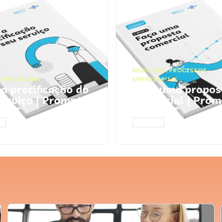
NEGÓCIOS
,
PROCESSOS
 FINANCEIRA
EMPRESARIAIS
 a precificação do
Faça uma propos
serviço | Prompts
comercial | Prom
tGPT
ChatGPT
AR
ACESSAR