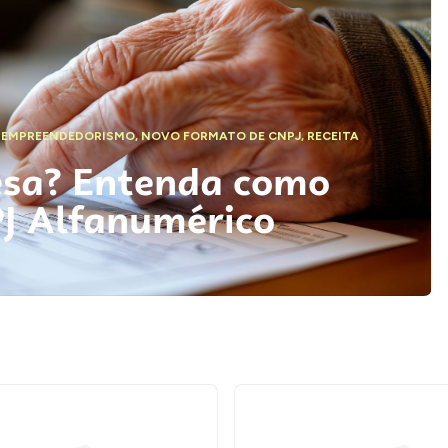
,
EMPREENDEDORISMO
,
NOVO FORMATO DE CNPJ
,
RECEITA
esa? Entenda como
PJ Alfanumérico