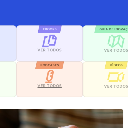
EBOOKS
GUIA DE INOVA
VER TODOS
VER TODO
PODCASTS
VÍDEOS
VER TODOS
VER TODO