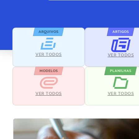
ARQUIVOS
ARTIGOS
VER TODOS
VER TODOS
MODELOS
PLANILHAS
VER TODOS
VER TODOS