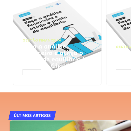
GESTÃO FINANCEIRA
Faça a análise
GESTÃO
financeira e atinja o
Faça
ponto de equilíbrio |
seu 
Prompts ChatGPT
Cha
ACESSAR
ACESS
ÚLTIMOS ARTIGOS