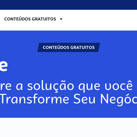
CONTEÚDOS GRATUITOS
CONTEÚDOS GRATUITOS
lore
re a solução que você 
 Transforme Seu Negóc