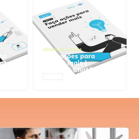
NEGÓCIOS
,
VENDAS
ta
Faça ações para
pts
vender mais |
Prompts ChatGPT
ACESSAR