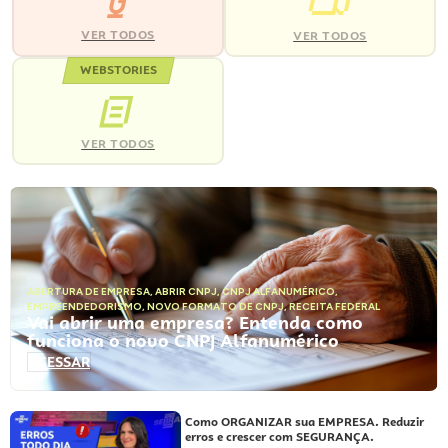
VER TODOS
VER TODOS
WEBSTORIES
VER TODOS
ABERTURA DE EMPRESA
,
ABRIR CNPJ
,
CNPJ ALFANUMÉRICO
,
EMPREENDEDORISMO
,
NOVO FORMATO DE CNPJ
,
RECEITA FEDERAL
Vai abrir uma empresa? Entenda como
funciona o novo CNPJ Alfanumérico
ACESSAR
Como ORGANIZAR sua EMPRESA. Reduzir
erros e crescer com SEGURANÇA.