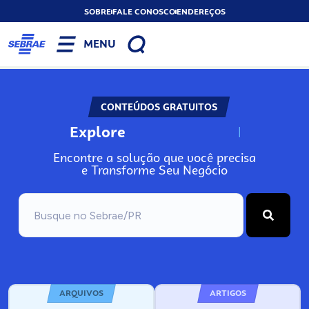
SOBRE
FALE CONOSCO
ENDEREÇOS
MENU
CONTEÚDOS GRATUITOS
Explore
N
o
s
s
o
s
A
Encontre a solução que você precisa
e Transforme Seu Negócio
ARQUIVOS
ARTIGOS