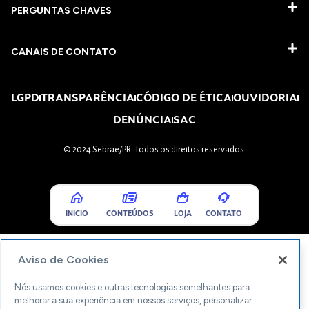
PERGUNTAS CHAVES​
CANAIS DE CONTATO
LGPD
TRANSPARÊNCIA
CÓDIGO DE ÉTICA
OUVIDORIA
DENÚNCIA
SAC
© 2024 Sebrae/PR. Todos os direitos reservados.
INICIO
CONTEÚDOS
LOJA
CONTATO
Aviso de Cookies
Nós usamos cookies e outras tecnologias semelhantes para
melhorar a sua experiência em nossos serviços, personalizar