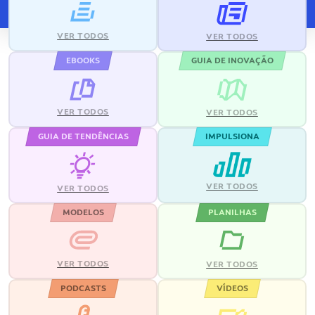
VER TODOS
VER TODOS
EBOOKS
GUIA DE INOVAÇÃO
VER TODOS
VER TODOS
GUIA DE TENDÊNCIAS
IMPULSIONA
VER TODOS
VER TODOS
MODELOS
PLANILHAS
VER TODOS
VER TODOS
PODCASTS
VÍDEOS