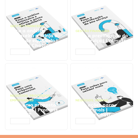
GESTÃO FINANCEIRA
Faça a análise
GESTÃO FINANCEIRA
financeira e atinja o
Faça a precificação do
ponto de equilíbrio |
seu serviço | Prompts
Prompts ChatGPT
ChatGPT
ACESSAR
ACESSAR
NEGÓCIOS
,
PROCESSOS
EMPRESARIAIS
NEGÓCIOS
,
VENDAS
Faça uma proposta
Faça ações para
comercial | Prompts
vender mais |
ChatGPT
Prompts ChatGPT
ACESSAR
ACESSAR