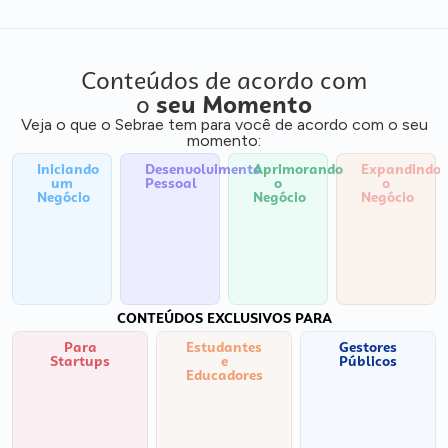
Conteúdos de acordo com
o
seu Momento
Veja o que o Sebrae tem para você de acordo com o seu
momento:
Iniciando
Desenvolvimento
Aprimorando
Expandindo
um
Pessoal
o
o
Negócio
Negócio
Negócio
CONTEÚDOS EXCLUSIVOS PARA
Para
Estudantes
Gestores
Startups
e
Públicos
Educadores