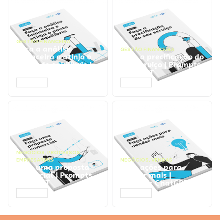
GESTÃO FINANCEIRA
Faça a análise
GESTÃO FINANCEIRA
financeira e atinja o
Faça a precificação do
ponto de equilíbrio |
seu serviço | Prompts
Prompts ChatGPT
ChatGPT
ACESSAR
ACESSAR
NEGÓCIOS
,
PROCESSOS
EMPRESARIAIS
NEGÓCIOS
,
VENDAS
Faça uma proposta
Faça ações para
comercial | Prompts
vender mais |
ChatGPT
Prompts ChatGPT
ACESSAR
ACESSAR