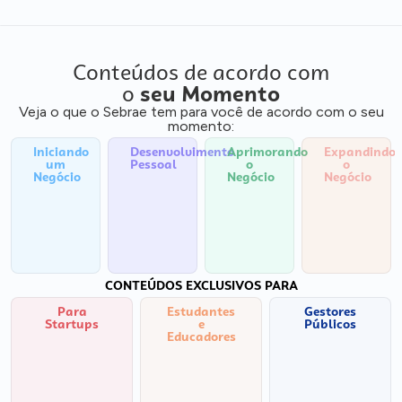
Conteúdos de acordo com
o
seu Momento
Veja o que o Sebrae tem para você de acordo com o seu
momento:
Iniciando
Desenvolvimento
Aprimorando
Expandindo
um
Pessoal
o
o
Negócio
Negócio
Negócio
CONTEÚDOS EXCLUSIVOS PARA
Para
Estudantes
Gestores
Startups
e
Públicos
Educadores