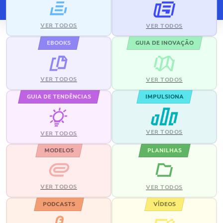
VER TODOS
VER TODOS
EBOOKS
GUIA DE INOVAÇÃO
VER TODOS
VER TODOS
GUIA DE TENDÊNCIAS
IMPULSIONA
VER TODOS
VER TODOS
MODELOS
PLANILHAS
VER TODOS
VER TODOS
PODCASTS
VÍDEOS