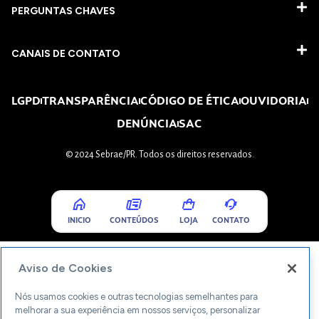
PERGUNTAS CHAVES​
CANAIS DE CONTATO
LGPD
TRANSPARÊNCIA
CÓDIGO DE ÉTICA
OUVIDORIA
DENÚNCIA
SAC
© 2024 Sebrae/PR. Todos os direitos reservados.
INICIO
CONTEÚDOS
LOJA
CONTATO
Aviso de Cookies
Nós usamos cookies e outras tecnologias semelhantes para
melhorar a sua experiência em nossos serviços, personalizar