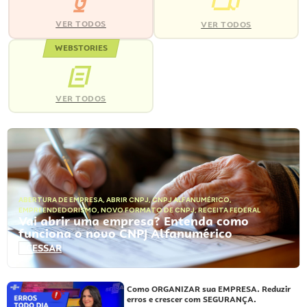
VER TODOS
VER TODOS
WEBSTORIES
VER TODOS
ABERTURA DE EMPRESA
,
ABRIR CNPJ
,
CNPJ ALFANUMÉRICO
,
EMPREENDEDORISMO
,
NOVO FORMATO DE CNPJ
,
RECEITA FEDERAL
Vai abrir uma empresa? Entenda como
funciona o novo CNPJ Alfanumérico
ACESSAR
Como ORGANIZAR sua EMPRESA. Reduzir
erros e crescer com SEGURANÇA.