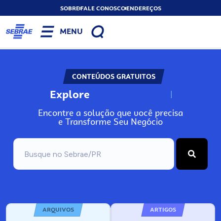
SOBRE
FALE CONOSCO
ENDEREÇOS
MENU
CONTEÚDOS GRATUITOS
Explore
N
o
s
s
o
s
A
Encontre a solução que você precisa
e Transforme Seu Negócio
ARQUIVOS
ARTIGOS