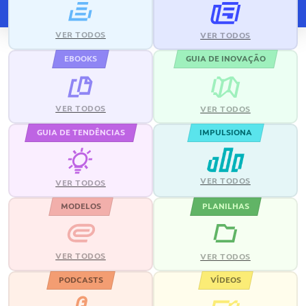
VER TODOS
VER TODOS
EBOOKS
GUIA DE INOVAÇÃO
VER TODOS
VER TODOS
GUIA DE TENDÊNCIAS
IMPULSIONA
VER TODOS
VER TODOS
MODELOS
PLANILHAS
VER TODOS
VER TODOS
PODCASTS
VÍDEOS