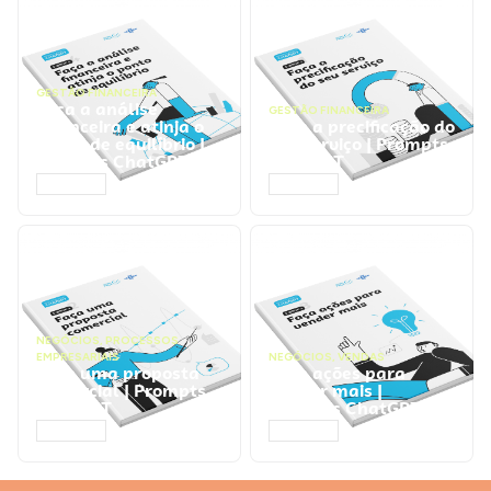
GESTÃO FINANCEIRA
Faça a análise
GESTÃO FINANCEIRA
financeira e atinja o
Faça a precificação do
ponto de equilíbrio |
seu serviço | Prompts
Prompts ChatGPT
ChatGPT
ACESSAR
ACESSAR
NEGÓCIOS
,
PROCESSOS
EMPRESARIAIS
NEGÓCIOS
,
VENDAS
Faça uma proposta
Faça ações para
comercial | Prompts
vender mais |
ChatGPT
Prompts ChatGPT
ACESSAR
ACESSAR