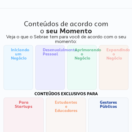
Conteúdos de acordo com
o
seu Momento
Veja o que o Sebrae tem para você de acordo com o seu
momento:
Iniciando
Desenvolvimento
Aprimorando
Expandindo
um
Pessoal
o
o
Negócio
Negócio
Negócio
CONTEÚDOS EXCLUSIVOS PARA
Para
Estudantes
Gestores
Startups
e
Públicos
Educadores