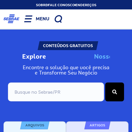
SOBRE
FALE CONOSCO
ENDEREÇOS
MENU
CONTEÚDOS GRATUITOS
Explore
N
o
s
s
o
s
A
Encontre a solução que você precisa
e Transforme Seu Negócio
ARQUIVOS
ARTIGOS