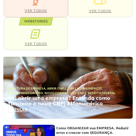
VER TODOS
VER TODOS
WEBSTORIES
VER TODOS
ABERTURA DE EMPRESA
,
ABRIR CNPJ
,
CNPJ ALFANUMÉRICO
,
EMPREENDEDORISMO
,
NOVO FORMATO DE CNPJ
,
RECEITA FEDERAL
Vai abrir uma empresa? Entenda como
funciona o novo CNPJ Alfanumérico
ACESSAR
Como ORGANIZAR sua EMPRESA. Reduzir
erros e crescer com SEGURANÇA.