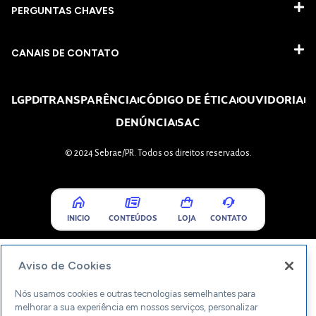
PERGUNTAS CHAVES​
CANAIS DE CONTATO
LGPD
TRANSPARÊNCIA
CÓDIGO DE ÉTICA
OUVIDORIA
DENÚNCIA
SAC
© 2024 Sebrae/PR. Todos os direitos reservados.
INICIO
CONTEÚDOS
LOJA
CONTATO
Aviso de Cookies
Nós usamos cookies e outras tecnologias semelhantes para
melhorar a sua experiência em nossos serviços, personalizar