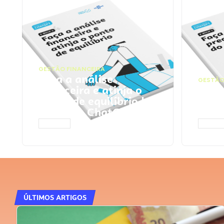
GESTÃO FINANCEIRA
Faça a análise
GESTÃO
financeira e atinja o
Faça
ponto de equilíbrio |
seu 
Prompts ChatGPT
Cha
ACESSAR
ACESS
ÚLTIMOS ARTIGOS