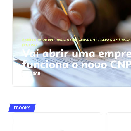
ABERTURA DE EMPRESA
,
ABRIR CNPJ
,
CNPJ ALFANUMÉRICO
FEDERAL
Vai abrir uma empr
funciona o novo CN
ACESSAR
EBOOKS