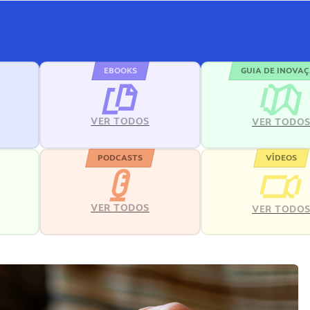
EBOOKS
GUIA DE INOVA
VER TODOS
VER TODO
PODCASTS
VÍDEOS
VER TODOS
VER TODO