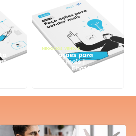
NEGÓCIOS
,
VENDAS
ta
Faça ações para
pts
vender mais |
Prompts ChatGPT
ACESSAR