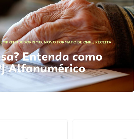
,
EMPREENDEDORISMO
,
NOVO FORMATO DE CNPJ
,
RECEITA
esa? Entenda como
PJ Alfanumérico