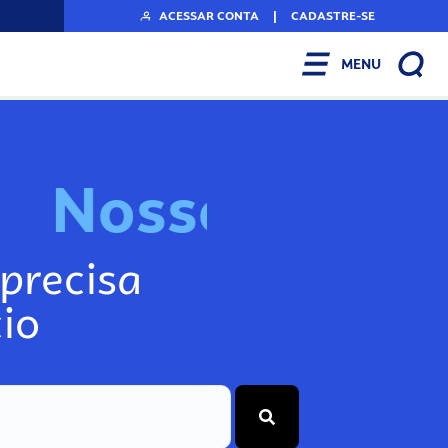
ACESSAR CONTA
|
CADASTRE-SE
MENU
N
o
s
s
o
s
I
n
f
o
g
precisa
io