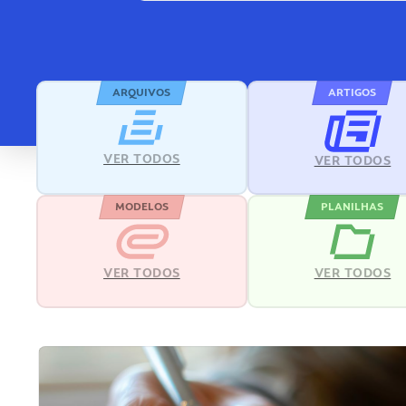
ARQUIVOS
ARTIGOS
VER TODOS
VER TODOS
MODELOS
PLANILHAS
VER TODOS
VER TODOS