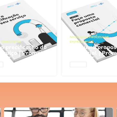
NEGÓCIOS
,
PROCESSOS
 FINANCEIRA
EMPRESARIAIS
 a precificação do
Faça uma propos
serviço | Prompts
comercial | Prom
tGPT
ChatGPT
AR
ACESSAR