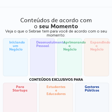
Conteúdos de acordo com
o
seu Momento
Veja o que o Sebrae tem para você de acordo com o seu
momento:
Iniciando
Desenvolvimento
Aprimorando
Expandindo
um
Pessoal
o
o
Negócio
Negócio
Negócio
CONTEÚDOS EXCLUSIVOS PARA
Para
Estudantes
Gestores
Startups
e
Públicos
Educadores