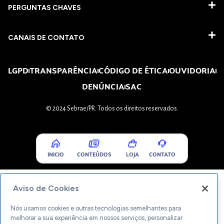
PERGUNTAS CHAVES​
CANAIS DE CONTATO
LGPD
TRANSPARÊNCIA
CÓDIGO DE ÉTICA
OUVIDORIA
DENÚNCIA
SAC
© 2024 Sebrae/PR. Todos os direitos reservados.
INICIO
CONTEÚDOS
LOJA
CONTATO
Aviso de Cookies
Nós usamos cookies e outras tecnologias semelhantes para
melhorar a sua experiência em nossos serviços, personalizar