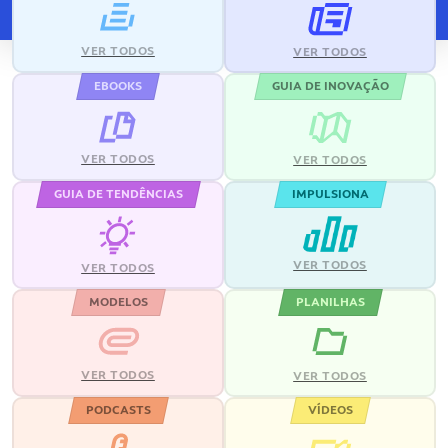
VER TODOS
VER TODOS
EBOOKS
GUIA DE INOVAÇÃO
VER TODOS
VER TODOS
GUIA DE TENDÊNCIAS
IMPULSIONA
VER TODOS
VER TODOS
MODELOS
PLANILHAS
VER TODOS
VER TODOS
PODCASTS
VÍDEOS