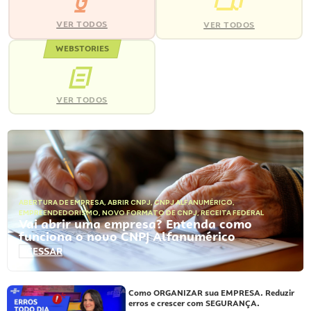
VER TODOS
VER TODOS
WEBSTORIES
VER TODOS
ABERTURA DE EMPRESA
,
ABRIR CNPJ
,
CNPJ ALFANUMÉRICO
,
EMPREENDEDORISMO
,
NOVO FORMATO DE CNPJ
,
RECEITA FEDERAL
Vai abrir uma empresa? Entenda como
funciona o novo CNPJ Alfanumérico
ACESSAR
Como ORGANIZAR sua EMPRESA. Reduzir
erros e crescer com SEGURANÇA.