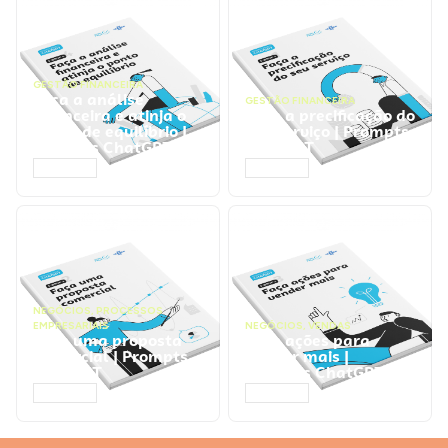
GESTÃO FINANCEIRA
Faça a análise
GESTÃO FINANCEIRA
financeira e atinja o
Faça a precificação do
ponto de equilíbrio |
seu serviço | Prompts
Prompts ChatGPT
ChatGPT
ACESSAR
ACESSAR
NEGÓCIOS
,
PROCESSOS
EMPRESARIAIS
NEGÓCIOS
,
VENDAS
Faça uma proposta
Faça ações para
comercial | Prompts
vender mais |
ChatGPT
Prompts ChatGPT
ACESSAR
ACESSAR