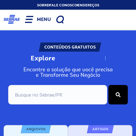
SOBRE
FALE CONOSCO
ENDEREÇOS
MENU
CONTEÚDOS GRATUITOS
Explore
N
o
s
s
o
s
A
Encontre a solução que você precisa
e Transforme Seu Negócio
ARQUIVOS
ARTIGOS