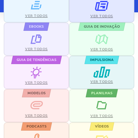
VER TODOS
VER TODOS
EBOOKS
GUIA DE INOVAÇÃO
VER TODOS
VER TODOS
GUIA DE TENDÊNCIAS
IMPULSIONA
VER TODOS
VER TODOS
MODELOS
PLANILHAS
VER TODOS
VER TODOS
PODCASTS
VÍDEOS