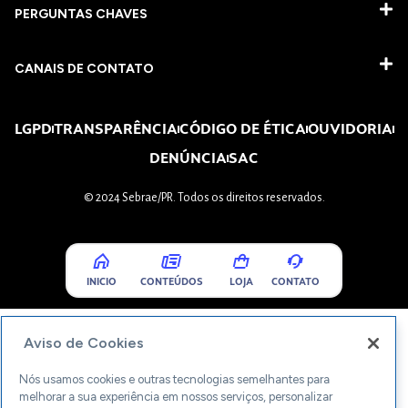
PERGUNTAS CHAVES​
CANAIS DE CONTATO
LGPD
TRANSPARÊNCIA
CÓDIGO DE ÉTICA
OUVIDORIA
DENÚNCIA
SAC
© 2024 Sebrae/PR. Todos os direitos reservados.
INICIO
CONTEÚDOS
LOJA
CONTATO
Aviso de Cookies
Nós usamos cookies e outras tecnologias semelhantes para
melhorar a sua experiência em nossos serviços, personalizar