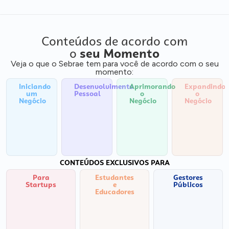
Conteúdos de acordo com
o
seu Momento
Veja o que o Sebrae tem para você de acordo com o seu
momento:
Iniciando
Desenvolvimento
Aprimorando
Expandindo
um
Pessoal
o
o
Negócio
Negócio
Negócio
CONTEÚDOS EXCLUSIVOS PARA
Para
Estudantes
Gestores
Startups
e
Públicos
Educadores