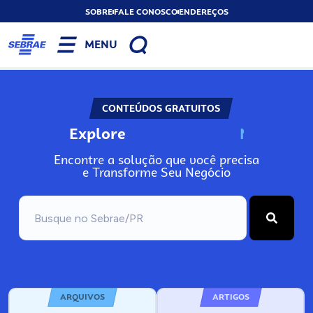
SOBRE
FALE CONOSCO
ENDEREÇOS
MENU
CONTEÚDOS GRATUITOS
Explore
N
o
s
s
o
s
A
Encontre a solução que você precisa
e Transforme Seu Negócio
ARQUIVOS
ARTIGOS