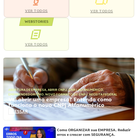
VER TODOS
VER TODOS
WEBSTORIES
VER TODOS
ABERTURA DE EMPRESA
,
ABRIR CNPJ
,
CNPJ ALFANUMÉRICO
,
EMPREENDEDORISMO
,
NOVO FORMATO DE CNPJ
,
RECEITA FEDERAL
Vai abrir uma empresa? Entenda como
funciona o novo CNPJ Alfanumérico
ACESSAR
Como ORGANIZAR sua EMPRESA. Reduzir
erros e crescer com SEGURANÇA.