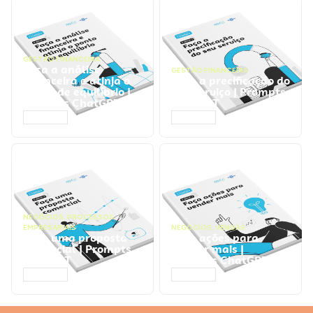
GESTÃO FINANCEIRA
Faça a análise
GESTÃO FINANCEIRA
financeira e atinja o
Faça a precificação do
ponto de equilíbrio |
seu serviço | Prompts
Prompts ChatGPT
ChatGPT
ACESSAR
ACESSAR
NEGÓCIOS
,
PROCESSOS
EMPRESARIAIS
NEGÓCIOS
,
VENDAS
Faça uma proposta
Faça ações para
comercial | Prompts
vender mais |
ChatGPT
Prompts ChatGPT
ACESSAR
ACESSAR