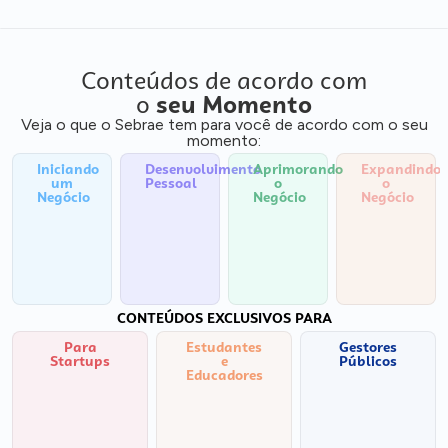
Conteúdos de acordo com
o
seu Momento
Veja o que o Sebrae tem para você de acordo com o seu
momento:
Iniciando
Desenvolvimento
Aprimorando
Expandindo
um
Pessoal
o
o
Negócio
Negócio
Negócio
CONTEÚDOS EXCLUSIVOS PARA
Para
Estudantes
Gestores
Startups
e
Públicos
Educadores