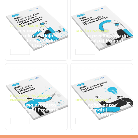
GESTÃO FINANCEIRA
Faça a análise
GESTÃO FINANCEIRA
financeira e atinja o
Faça a precificação do
ponto de equilíbrio |
seu serviço | Prompts
Prompts ChatGPT
ChatGPT
ACESSAR
ACESSAR
NEGÓCIOS
,
PROCESSOS
EMPRESARIAIS
NEGÓCIOS
,
VENDAS
Faça uma proposta
Faça ações para
comercial | Prompts
vender mais |
ChatGPT
Prompts ChatGPT
ACESSAR
ACESSAR