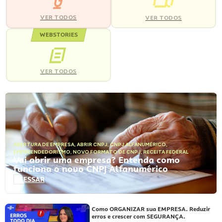
VER TODOS
VER TODOS
WEBSTORIES
VER TODOS
ABERTURA DE EMPRESA
,
ABRIR CNPJ
,
CNPJ ALFANUMÉRICO
,
EMPREENDEDORISMO
,
NOVO FORMATO DE CNPJ
,
RECEITA FEDERAL
Vai abrir uma empresa? Entenda como
funciona o novo CNPJ Alfanumérico
ACESSAR
Como ORGANIZAR sua EMPRESA. Reduzir
erros e crescer com SEGURANÇA.