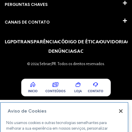
PERGUNTAS CHAVES​
CANAIS DE CONTATO
LGPD
TRANSPARÊNCIA
CÓDIGO DE ÉTICA
OUVIDORIA
DENÚNCIA
SAC
© 2024 Sebrae/PR. Todos os direitos reservados.
INICIO
CONTEÚDOS
LOJA
CONTATO
Aviso de Cookies
Nós usamos cookies e outras tecnologias semelhantes para
melhorar a sua experiência em nossos serviços, personalizar