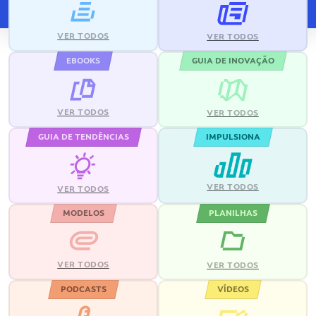
VER TODOS
VER TODOS
EBOOKS
GUIA DE INOVAÇÃO
VER TODOS
VER TODOS
GUIA DE TENDÊNCIAS
IMPULSIONA
VER TODOS
VER TODOS
MODELOS
PLANILHAS
VER TODOS
VER TODOS
PODCASTS
VÍDEOS