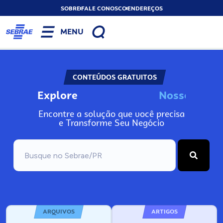
SOBRE
FALE CONOSCO
ENDEREÇOS
MENU
CONTEÚDOS GRATUITOS
Explore
N
o
s
s
o
s
A
Encontre a solução que você precisa
e Transforme Seu Negócio
ARQUIVOS
ARTIGOS