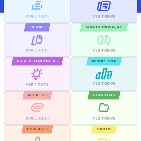
VER TODOS
VER TODOS
EBOOKS
GUIA DE INOVAÇÃO
VER TODOS
VER TODOS
GUIA DE TENDÊNCIAS
IMPULSIONA
VER TODOS
VER TODOS
MODELOS
PLANILHAS
VER TODOS
VER TODOS
PODCASTS
VÍDEOS