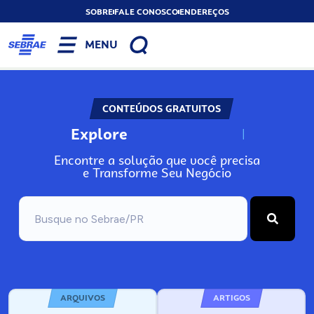
SOBRE
FALE CONOSCO
ENDEREÇOS
MENU
CONTEÚDOS GRATUITOS
Explore
N
o
s
s
o
s
A
Encontre a solução que você precisa
e Transforme Seu Negócio
ARQUIVOS
ARTIGOS