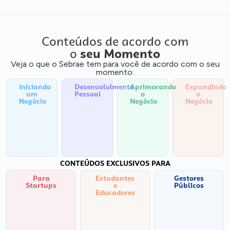
Conteúdos de acordo com
o
seu Momento
Veja o que o Sebrae tem para você de acordo com o seu
momento:
Iniciando
Desenvolvimento
Aprimorando
Expandindo
um
Pessoal
o
o
Negócio
Negócio
Negócio
CONTEÚDOS EXCLUSIVOS PARA
Para
Estudantes
Gestores
Startups
e
Públicos
Educadores