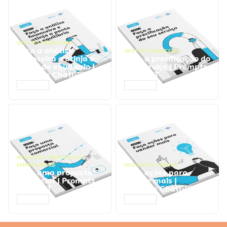
GESTÃO FINANCEIRA
Faça a análise
GESTÃO FINANCEIRA
financeira e atinja o
Faça a precificação do
ponto de equilíbrio |
seu serviço | Prompts
Prompts ChatGPT
ChatGPT
ACESSAR
ACESSAR
NEGÓCIOS
,
PROCESSOS
EMPRESARIAIS
NEGÓCIOS
,
VENDAS
Faça uma proposta
Faça ações para
comercial | Prompts
vender mais |
ChatGPT
Prompts ChatGPT
ACESSAR
ACESSAR