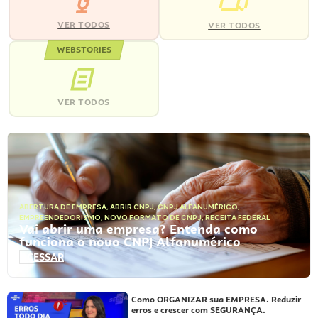
VER TODOS
VER TODOS
WEBSTORIES
VER TODOS
ABERTURA DE EMPRESA
,
ABRIR CNPJ
,
CNPJ ALFANUMÉRICO
,
EMPREENDEDORISMO
,
NOVO FORMATO DE CNPJ
,
RECEITA FEDERAL
Vai abrir uma empresa? Entenda como
funciona o novo CNPJ Alfanumérico
ACESSAR
Como ORGANIZAR sua EMPRESA. Reduzir
erros e crescer com SEGURANÇA.