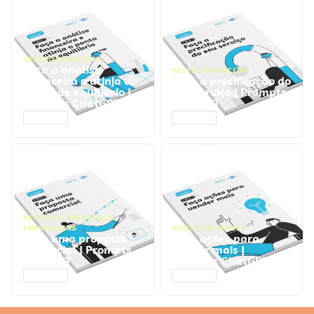
GESTÃO FINANCEIRA
Faça a análise
GESTÃO FINANCEIRA
financeira e atinja o
Faça a precificação do
ponto de equilíbrio |
seu serviço | Prompts
Prompts ChatGPT
ChatGPT
ACESSAR
ACESSAR
NEGÓCIOS
,
PROCESSOS
EMPRESARIAIS
NEGÓCIOS
,
VENDAS
Faça uma proposta
Faça ações para
comercial | Prompts
vender mais |
ChatGPT
Prompts ChatGPT
ACESSAR
ACESSAR