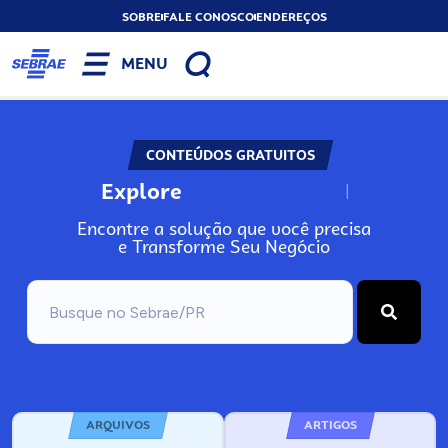
SOBRE
FALE CONOSCO
ENDEREÇOS
MENU
CONTEÚDOS GRATUITOS
Explore
N
o
s
s
o
s
A
Encontre a solução que você precisa
e Transforme Seu Negócio
ARQUIVOS
ARTIGOS