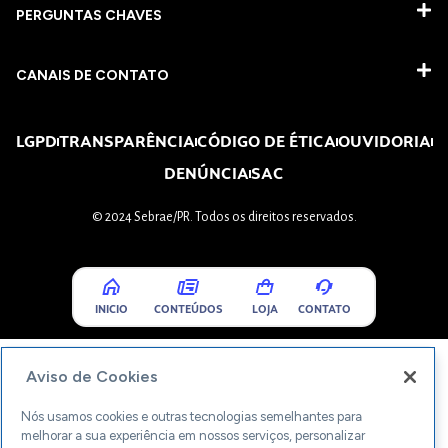
PERGUNTAS CHAVES​
CANAIS DE CONTATO
LGPD
TRANSPARÊNCIA
CÓDIGO DE ÉTICA
OUVIDORIA
DENÚNCIA
SAC
© 2024 Sebrae/PR. Todos os direitos reservados.
INICIO
CONTEÚDOS
LOJA
CONTATO
Aviso de Cookies
Nós usamos cookies e outras tecnologias semelhantes para
melhorar a sua experiência em nossos serviços, personalizar