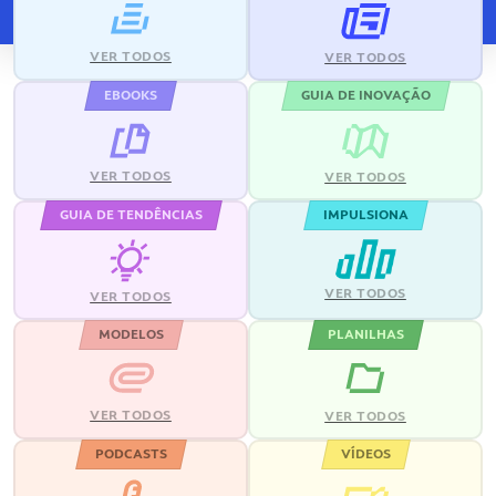
VER TODOS
VER TODOS
EBOOKS
GUIA DE INOVAÇÃO
VER TODOS
VER TODOS
GUIA DE TENDÊNCIAS
IMPULSIONA
VER TODOS
VER TODOS
MODELOS
PLANILHAS
VER TODOS
VER TODOS
PODCASTS
VÍDEOS