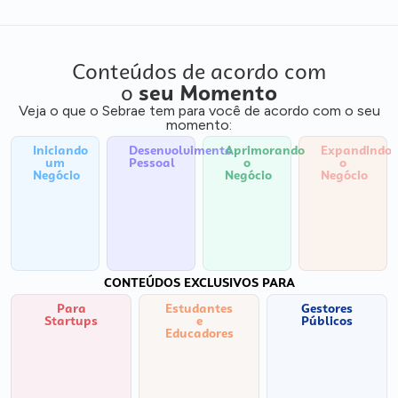
Conteúdos de acordo com
o
seu Momento
Veja o que o Sebrae tem para você de acordo com o seu
momento:
Iniciando
Desenvolvimento
Aprimorando
Expandindo
um
Pessoal
o
o
Negócio
Negócio
Negócio
CONTEÚDOS EXCLUSIVOS PARA
Para
Estudantes
Gestores
Startups
e
Públicos
Educadores