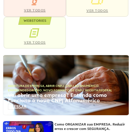
VER TODOS
VER TODOS
WEBSTORIES
VER TODOS
ABERTURA DE EMPRESA
,
ABRIR CNPJ
,
CNPJ ALFANUMÉRICO
,
EMPREENDEDORISMO
,
NOVO FORMATO DE CNPJ
,
RECEITA FEDERAL
Vai abrir uma empresa? Entenda como
funciona o novo CNPJ Alfanumérico
ACESSAR
Como ORGANIZAR sua EMPRESA. Reduzir
erros e crescer com SEGURANÇA.