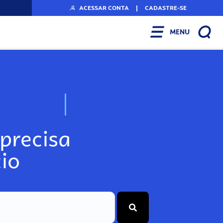
ACESSAR CONTA
|
CADASTRE-SE
MENU
N
o
s
s
o
s
A
r
precisa
io