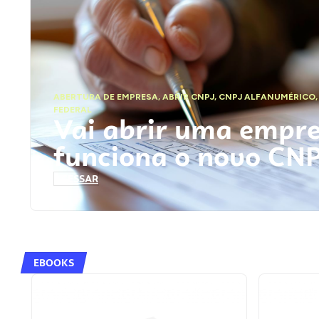
ABERTURA DE EMPRESA
,
ABRIR CNPJ
,
CNPJ ALFANUMÉRICO
FEDERAL
Vai abrir uma empr
funciona o novo CN
ACESSAR
EBOOKS