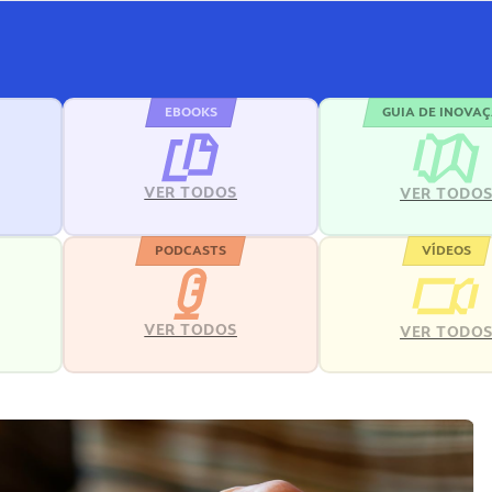
EBOOKS
GUIA DE INOVA
VER TODOS
VER TODO
PODCASTS
VÍDEOS
VER TODOS
VER TODO