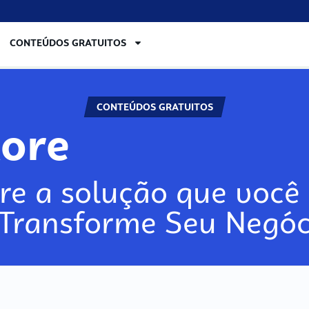
CONTEÚDOS GRATUITOS
CONTEÚDOS GRATUITOS
lore
re a solução que você 
 Transforme Seu Negóc