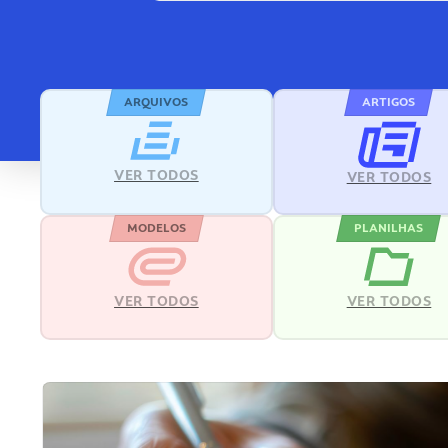
ARQUIVOS
ARTIGOS
VER TODOS
VER TODOS
MODELOS
PLANILHAS
VER TODOS
VER TODOS