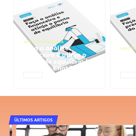
GESTÃO FINANCEIRA
Faça a análise
GESTÃO
financeira e atinja o
Faça
ponto de equilíbrio |
seu 
Prompts ChatGPT
Cha
ACESSAR
ACESS
ÚLTIMOS ARTIGOS