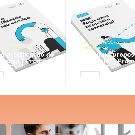
NEGÓCIOS
,
PROCESSOS
 FINANCEIRA
EMPRESARIAIS
 a precificação do
Faça uma propos
serviço | Prompts
comercial | Prom
tGPT
ChatGPT
AR
ACESSAR