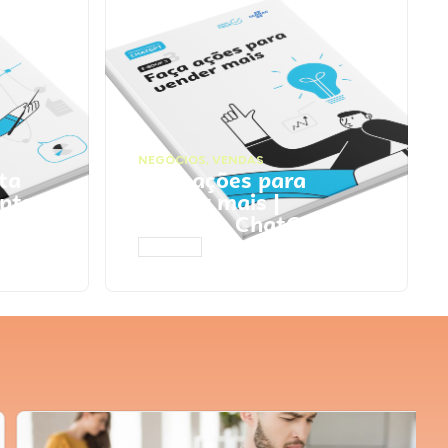
NEGÓCIOS
,
VENDAS
ta
Faça ações para
pts
vender mais |
Prompts ChatGPT
ACESSAR