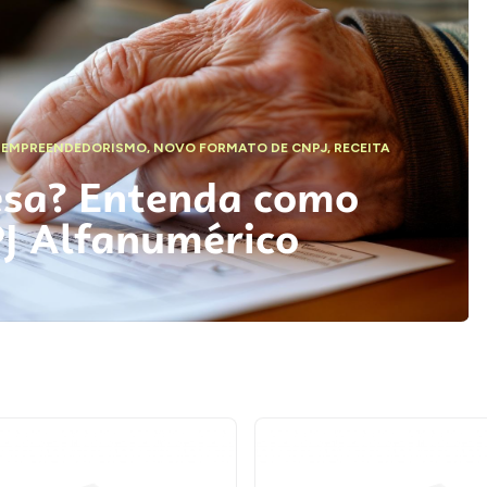
,
EMPREENDEDORISMO
,
NOVO FORMATO DE CNPJ
,
RECEITA
esa? Entenda como
PJ Alfanumérico