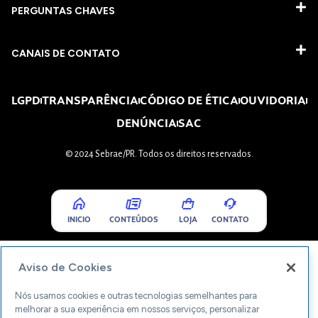
PERGUNTAS CHAVES​
CANAIS DE CONTATO
LGPD
TRANSPARÊNCIA
CÓDIGO DE ÉTICA
OUVIDORIA
DENÚNCIA
SAC
© 2024 Sebrae/PR. Todos os direitos reservados.
INICIO
CONTEÚDOS
LOJA
CONTATO
Aviso de Cookies
Nós usamos cookies e outras tecnologias semelhantes para
melhorar a sua experiência em nossos serviços, personalizar