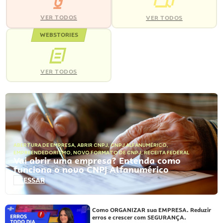
VER TODOS
VER TODOS
WEBSTORIES
VER TODOS
ABERTURA DE EMPRESA
,
ABRIR CNPJ
,
CNPJ ALFANUMÉRICO
,
EMPREENDEDORISMO
,
NOVO FORMATO DE CNPJ
,
RECEITA FEDERAL
Vai abrir uma empresa? Entenda como
funciona o novo CNPJ Alfanumérico
ACESSAR
Como ORGANIZAR sua EMPRESA. Reduzir
erros e crescer com SEGURANÇA.