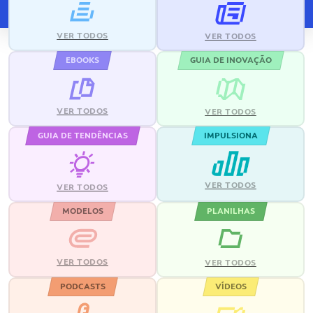
VER TODOS
VER TODOS
EBOOKS
GUIA DE INOVAÇÃO
VER TODOS
VER TODOS
GUIA DE TENDÊNCIAS
IMPULSIONA
VER TODOS
VER TODOS
MODELOS
PLANILHAS
VER TODOS
VER TODOS
PODCASTS
VÍDEOS