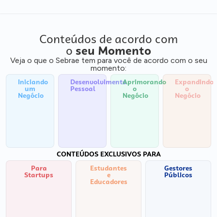
Conteúdos de acordo com
o
seu Momento
Veja o que o Sebrae tem para você de acordo com o seu
momento:
Iniciando
Desenvolvimento
Aprimorando
Expandindo
um
Pessoal
o
o
Negócio
Negócio
Negócio
CONTEÚDOS EXCLUSIVOS PARA
Para
Estudantes
Gestores
Startups
e
Públicos
Educadores