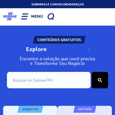
SOBRE
FALE CONOSCO
ENDEREÇOS
MENU
CONTEÚDOS GRATUITOS
Explore
N
o
s
s
o
s
A
Encontre a solução que você precisa
e Transforme Seu Negócio
ARQUIVOS
ARTIGOS