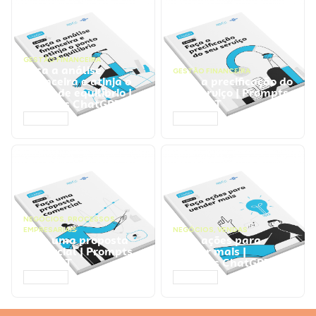
GESTÃO FINANCEIRA
Faça a análise
GESTÃO FINANCEIRA
financeira e atinja o
Faça a precificação do
ponto de equilíbrio |
seu serviço | Prompts
Prompts ChatGPT
ChatGPT
ACESSAR
ACESSAR
NEGÓCIOS
,
PROCESSOS
EMPRESARIAIS
NEGÓCIOS
,
VENDAS
Faça uma proposta
Faça ações para
comercial | Prompts
vender mais |
ChatGPT
Prompts ChatGPT
ACESSAR
ACESSAR