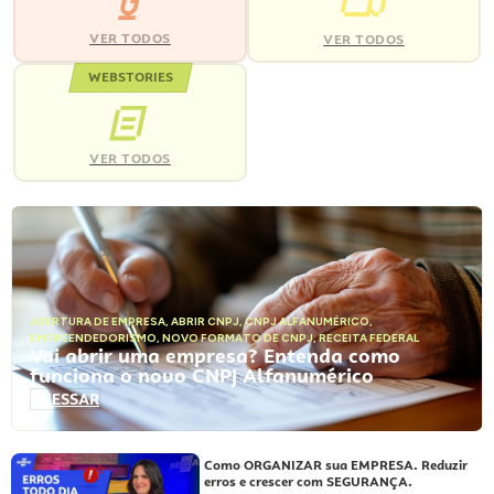
VER TODOS
VER TODOS
WEBSTORIES
VER TODOS
ABERTURA DE EMPRESA
,
ABRIR CNPJ
,
CNPJ ALFANUMÉRICO
,
EMPREENDEDORISMO
,
NOVO FORMATO DE CNPJ
,
RECEITA FEDERAL
Vai abrir uma empresa? Entenda como
funciona o novo CNPJ Alfanumérico
ACESSAR
Como ORGANIZAR sua EMPRESA. Reduzir
erros e crescer com SEGURANÇA.