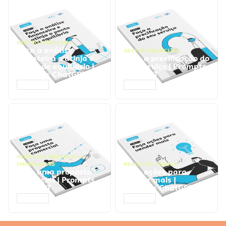
GESTÃO FINANCEIRA
Faça a análise
GESTÃO FINANCEIRA
financeira e atinja o
Faça a precificação do
ponto de equilíbrio |
seu serviço | Prompts
Prompts ChatGPT
ChatGPT
ACESSAR
ACESSAR
NEGÓCIOS
,
PROCESSOS
EMPRESARIAIS
NEGÓCIOS
,
VENDAS
Faça uma proposta
Faça ações para
comercial | Prompts
vender mais |
ChatGPT
Prompts ChatGPT
ACESSAR
ACESSAR