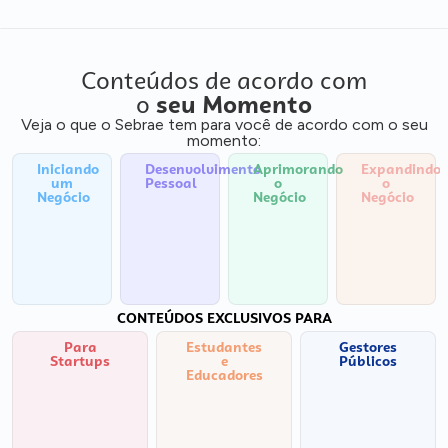
Conteúdos de acordo com
o
seu Momento
Veja o que o Sebrae tem para você de acordo com o seu
momento:
Iniciando
Desenvolvimento
Aprimorando
Expandindo
um
Pessoal
o
o
Negócio
Negócio
Negócio
CONTEÚDOS EXCLUSIVOS PARA
Para
Estudantes
Gestores
Startups
e
Públicos
Educadores