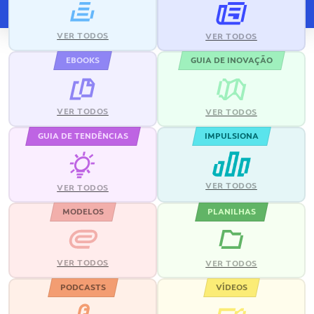
VER TODOS
VER TODOS
EBOOKS
GUIA DE INOVAÇÃO
VER TODOS
VER TODOS
GUIA DE TENDÊNCIAS
IMPULSIONA
VER TODOS
VER TODOS
MODELOS
PLANILHAS
VER TODOS
VER TODOS
PODCASTS
VÍDEOS