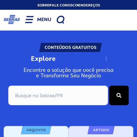
SOBRE
FALE CONOSCO
ENDEREÇOS
MENU
CONTEÚDOS GRATUITOS
Explore
N
o
s
s
o
s
A
Encontre a solução que você precisa
e Transforme Seu Negócio
ARQUIVOS
ARTIGOS