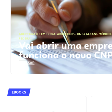
ABERTURA DE EMPRESA
,
ABRIR CNPJ
,
CNPJ ALFANUMÉRICO
FEDERAL
Vai abrir uma empr
funciona o novo CN
ACESSAR
EBOOKS