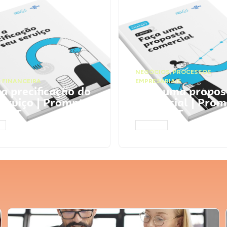
NEGÓCIOS
,
PROCESSOS
 FINANCEIRA
EMPRESARIAIS
 a precificação do
Faça uma propos
serviço | Prompts
comercial | Prom
tGPT
ChatGPT
AR
ACESSAR