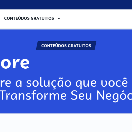
CONTEÚDOS GRATUITOS
CONTEÚDOS GRATUITOS
lore
re a solução que você 
 Transforme Seu Negóc