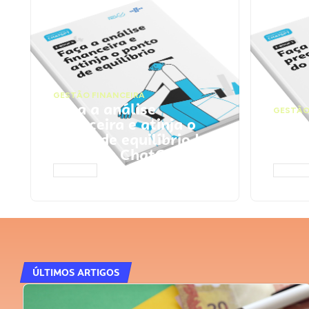
GESTÃO FINANCEIRA
Faça a análise
GESTÃO
financeira e atinja o
Faça
ponto de equilíbrio |
seu 
Prompts ChatGPT
Cha
ACESSAR
ACESS
ÚLTIMOS ARTIGOS