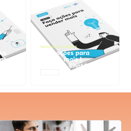
NEGÓCIOS
,
VENDAS
ta
Faça ações para
pts
vender mais |
Prompts ChatGPT
ACESSAR