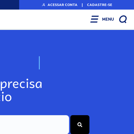
ACESSAR CONTA
|
CADASTRE-SE
MENU
N
o
s
s
o
s
A
r
precisa
io