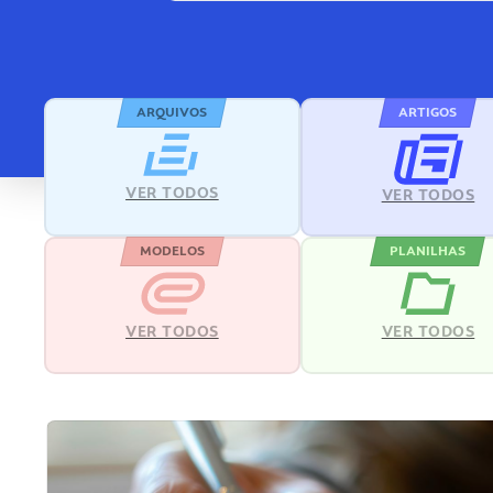
ARQUIVOS
ARTIGOS
VER TODOS
VER TODOS
MODELOS
PLANILHAS
VER TODOS
VER TODOS