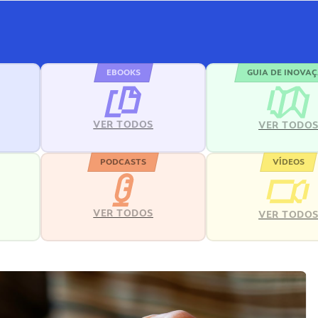
EBOOKS
GUIA DE INOVA
VER TODOS
VER TODO
PODCASTS
VÍDEOS
VER TODOS
VER TODO