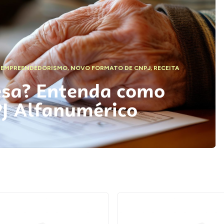
,
EMPREENDEDORISMO
,
NOVO FORMATO DE CNPJ
,
RECEITA
esa? Entenda como
PJ Alfanumérico