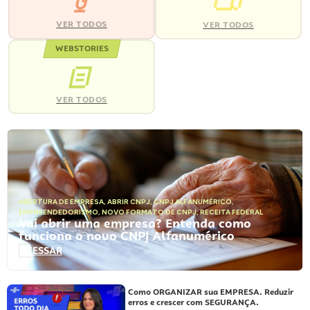
VER TODOS
VER TODOS
WEBSTORIES
VER TODOS
ABERTURA DE EMPRESA
,
ABRIR CNPJ
,
CNPJ ALFANUMÉRICO
,
EMPREENDEDORISMO
,
NOVO FORMATO DE CNPJ
,
RECEITA FEDERAL
Vai abrir uma empresa? Entenda como
funciona o novo CNPJ Alfanumérico
ACESSAR
Como ORGANIZAR sua EMPRESA. Reduzir
erros e crescer com SEGURANÇA.