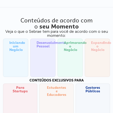
Conteúdos de acordo com
o
seu Momento
Veja o que o Sebrae tem para você de acordo com o seu
momento:
Iniciando
Desenvolvimento
Aprimorando
Expandindo
um
Pessoal
o
o
Negócio
Negócio
Negócio
CONTEÚDOS EXCLUSIVOS PARA
Para
Estudantes
Gestores
Startups
e
Públicos
Educadores