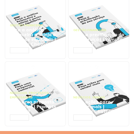
GESTÃO FINANCEIRA
Faça a análise
GESTÃO FINANCEIRA
financeira e atinja o
Faça a precificação do
ponto de equilíbrio |
seu serviço | Prompts
Prompts ChatGPT
ChatGPT
ACESSAR
ACESSAR
NEGÓCIOS
,
PROCESSOS
EMPRESARIAIS
NEGÓCIOS
,
VENDAS
Faça uma proposta
Faça ações para
comercial | Prompts
vender mais |
ChatGPT
Prompts ChatGPT
ACESSAR
ACESSAR