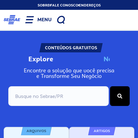
SOBRE
FALE CONOSCO
ENDEREÇOS
MENU
CONTEÚDOS GRATUITOS
Explore
N
o
s
s
o
s
P
o
Encontre a solução que você precisa
e Transforme Seu Negócio
ARQUIVOS
ARTIGOS