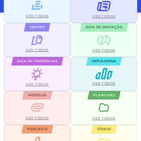
VER TODOS
VER TODOS
EBOOKS
GUIA DE INOVAÇÃO
VER TODOS
VER TODOS
GUIA DE TENDÊNCIAS
IMPULSIONA
VER TODOS
VER TODOS
MODELOS
PLANILHAS
VER TODOS
VER TODOS
PODCASTS
VÍDEOS